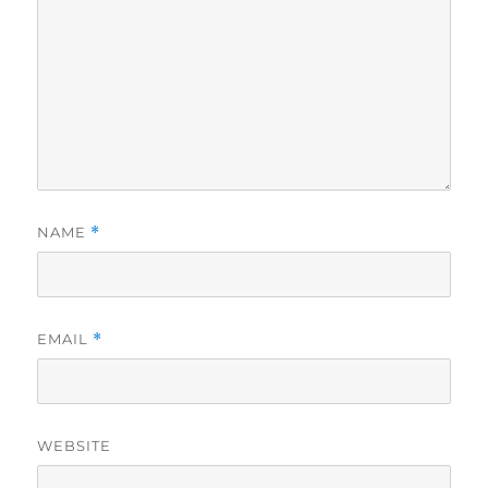
NAME
*
EMAIL
*
WEBSITE