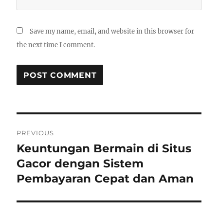
Save my name, email, and website in this browser for
the next time I comment.
Post
PREVIOUS
navigation
Keuntungan Bermain di Situs
Previous
post:
Gacor dengan Sistem
Pembayaran Cepat dan Aman