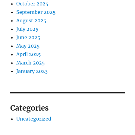
October 2025
September 2025
August 2025
July 2025
June 2025
May 2025
April 2025
March 2025
January 2023
Categories
Uncategorized