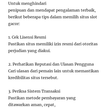
Untuk menghindari
penipuan dan mendapat pengalaman terbaik,
berikut beberapa tips dalam memilih situs slot
gacor:
1. Cek Lisensi Resmi
Pastikan situs memiliki izin resmi dari otoritas
perjudian yang diakui.
2. Perhatikan Reputasi dan Ulasan Pengguna
Cari ulasan dari pemain lain untuk memastikan
kredibilitas situs tersebut.
3. Periksa Sistem Transaksi
Pastikan metode pembayaran yang
ditawarkan aman, cepat,