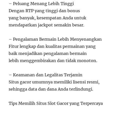
– Peluang Menang Lebih Tinggi
Dengan RTP yang tinggi dan bonus
yang banyak, kesempatan Anda untuk
mendapatkan jackpot semakin besar.
– Pengalaman Bermain Lebih Menyenangkan
Fitur lengkap dan kualitas permainan yang
baik menjadikan pengalaman bermain
lebih menggembirakan dan tidak monoton.
– Keamanan dan Legalitas Terjamin
Situs gacor umumnya memiliki lisensi resmi,
sehingga data dan dana Anda terlindungi.
Tips Memilih Situs Slot Gacor yang Terpercaya