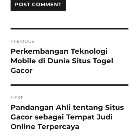
Post
PREVIOUS
navigation
Perkembangan Teknologi
Previous
post:
Mobile di Dunia Situs Togel
Gacor
NEXT
Pandangan Ahli tentang Situs
Next
post:
Gacor sebagai Tempat Judi
Online Terpercaya