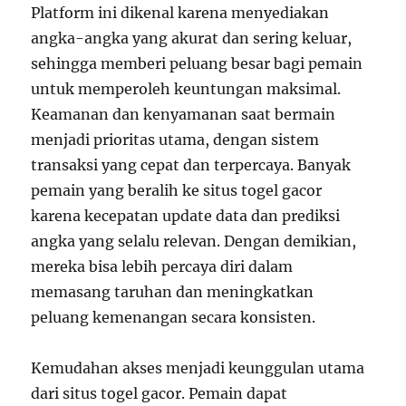
Platform ini dikenal karena menyediakan
angka-angka yang akurat dan sering keluar,
sehingga memberi peluang besar bagi pemain
untuk memperoleh keuntungan maksimal.
Keamanan dan kenyamanan saat bermain
menjadi prioritas utama, dengan sistem
transaksi yang cepat dan terpercaya. Banyak
pemain yang beralih ke situs togel gacor
karena kecepatan update data dan prediksi
angka yang selalu relevan. Dengan demikian,
mereka bisa lebih percaya diri dalam
memasang taruhan dan meningkatkan
peluang kemenangan secara konsisten.
Kemudahan akses menjadi keunggulan utama
dari situs togel gacor. Pemain dapat