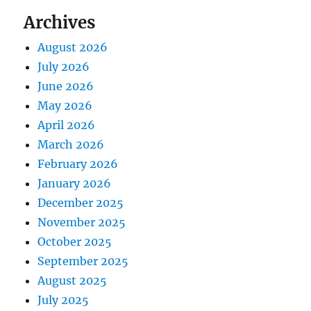
Archives
August 2026
July 2026
June 2026
May 2026
April 2026
March 2026
February 2026
January 2026
December 2025
November 2025
October 2025
September 2025
August 2025
July 2025