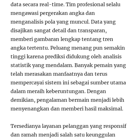
data secara real-time. Tim profesional selalu
mengawasi pergerakan angka dan
menganalisis pola yang muncul. Data yang
disajikan sangat detail dan transparan,
memberi gambaran lengkap tentang tren
angka tertentu. Peluang menang pun semakin
tinggi karena prediksi didukung oleh analisis
statistik yang mendalam. Banyak pemain yang
telah merasakan manfaatnya dan terus
mempercayai sistem ini sebagai sumber utama
dalam meraih keberuntungan. Dengan
demikian, pengalaman bermain menjadi lebih
menyenangkan dan memberi hasil maksimal.
Tersedianya layanan pelanggan yang responsif
dan ramah menjadi salah satu keunggulan