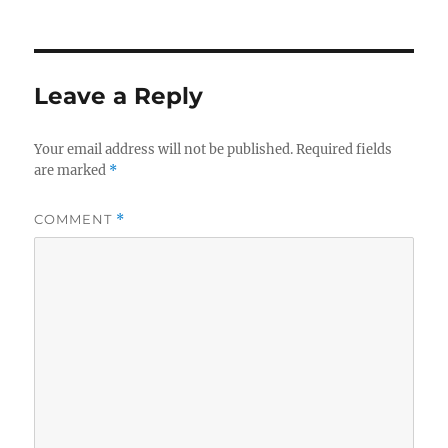
on
Leave a Reply
Your email address will not be published.
Required fields
are marked
*
COMMENT
*