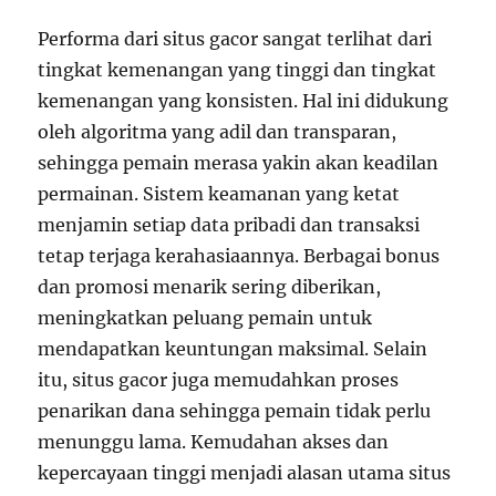
Performa dari situs gacor sangat terlihat dari
tingkat kemenangan yang tinggi dan tingkat
kemenangan yang konsisten. Hal ini didukung
oleh algoritma yang adil dan transparan,
sehingga pemain merasa yakin akan keadilan
permainan. Sistem keamanan yang ketat
menjamin setiap data pribadi dan transaksi
tetap terjaga kerahasiaannya. Berbagai bonus
dan promosi menarik sering diberikan,
meningkatkan peluang pemain untuk
mendapatkan keuntungan maksimal. Selain
itu, situs gacor juga memudahkan proses
penarikan dana sehingga pemain tidak perlu
menunggu lama. Kemudahan akses dan
kepercayaan tinggi menjadi alasan utama situs