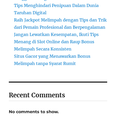
Tips Menghindari Penipuan Dalam Dunia
Taruhan Digital
Raih Jackpot Melimpah dengan Tips dan Trik
dari Pemain Profesional dan Berpengalaman
Jangan Lewatkan Kesempatan, Ikuti Tips
Menang di Slot Online dan Raup Bonus
Melimpah Secara Konsisten
Situs Gacor yang Menawarkan Bonus
Melimpah tanpa Syarat Rumit
Recent Comments
No comments to show.