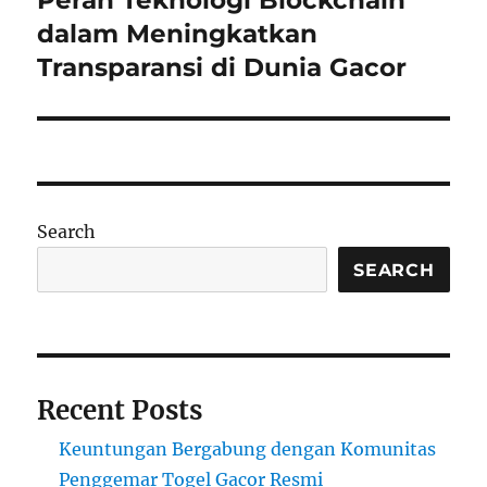
Peran Teknologi Blockchain
post:
dalam Meningkatkan
Transparansi di Dunia Gacor
Search
SEARCH
Recent Posts
Keuntungan Bergabung dengan Komunitas
Penggemar Togel Gacor Resmi