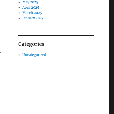
May 2025
April 2025
March 2025
January 2023
Categories
ua
Uncategorized