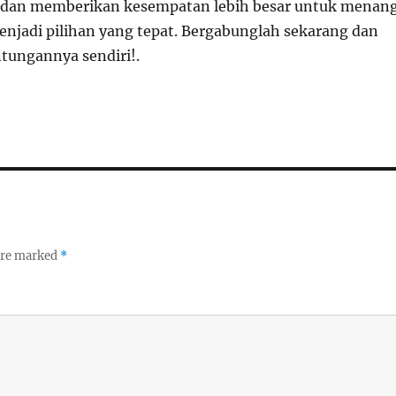
a dan memberikan kesempatan lebih besar untuk menang
enjadi pilihan yang tepat. Bergabunglah sekarang dan
tungannya sendiri!.
 are marked
*