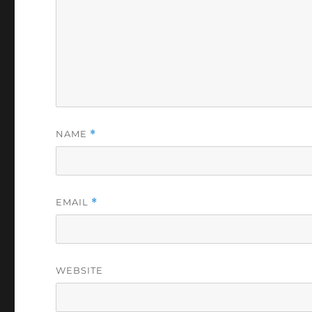
NAME
*
EMAIL
*
WEBSITE