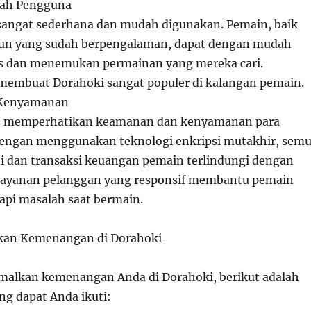
ah Pengguna
i sangat sederhana dan mudah digunakan. Pemain, baik
un yang sudah berpengalaman, dapat dengan mudah
us dan menemukan permainan yang mereka cari.
membuat Dorahoki sangat populer di kalangan pemain.
Kenyamanan
t memperhatikan keamanan dan kenyamanan para
engan menggunakan teknologi enkripsi mutakhir, sem
di dan transaksi keuangan pemain terlindungi dengan
u, layanan pelanggan yang responsif membantu pemain
pi masalah saat bermain.
kan Kemenangan di Dorahoki
alkan kemenangan Anda di Dorahoki, berikut adalah
ng dapat Anda ikuti: