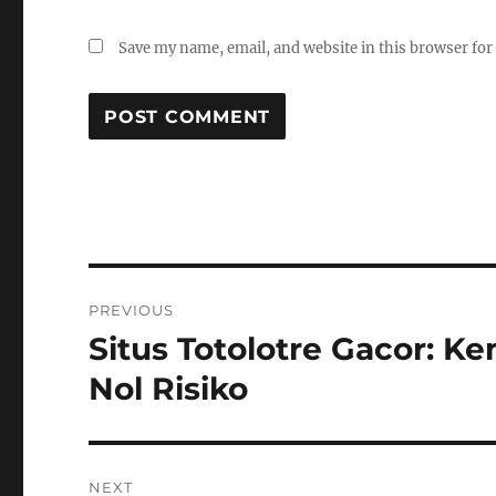
Save my name, email, and website in this browser for
Post
PREVIOUS
navigation
Situs Totolotre Gacor: 
Previous
post:
Nol Risiko
NEXT