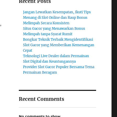
Recent Posts
Jangan Lewatkan Kesempatan, Ikuti Tips
Menang di Slot Online dan Raup Bonus
Melimpah Secara Konsisten
,
Situs Gacor yang Menawarkan Bonus
Melimpah tanpa Syarat Rumit
Bongkar Teknik Terbaik Mengidentifikasi
Slot Gacor yang Memberikan Kemenangan
Cepat
Teknologi Live Dealer dalam Permainan
Slot Digital dan Keuntungannya
Provider Slot Gacor Populer Bersama Tema
Permainan Beragam
Recent Comments
No comments to show.