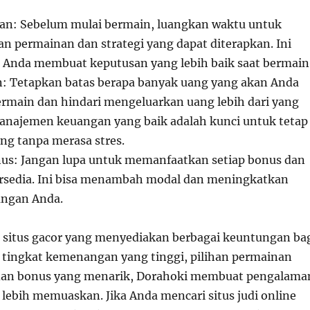
nan: Sebelum mulai bermain, luangkan waktu untuk
 permainan dan strategi yang dapat diterapkan. Ini
Anda membuat keputusan yang lebih baik saat bermain
: Tetapkan batas berapa banyak uang yang akan Anda
ermain dan hindari mengeluarkan uang lebih dari yang
najemen keuangan yang baik adalah kunci untuk tetap
g tanpa merasa stres.
us: Jangan lupa untuk memanfaatkan setiap bonus dan
rsedia. Ini bisa menambah modal dan meningkatkan
ngan Anda.
 situs gacor yang menyediakan berbagai keuntungan ba
tingkat kemenangan yang tinggi, pilihan permainan
dan bonus yang menarik, Dorahoki membuat pengalama
 lebih memuaskan. Jika Anda mencari situs judi online