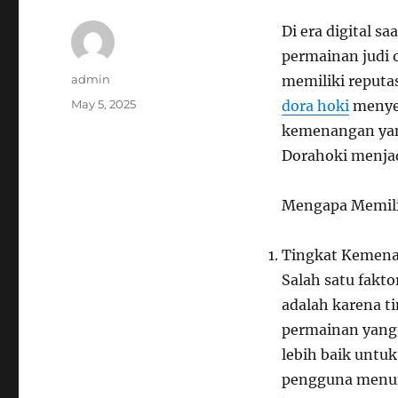
Di era digital s
permainan judi o
Author
admin
memiliki reputas
Posted
May 5, 2025
dora hoki
menyed
on
kemenangan yang
Dorahoki menjad
Mengapa Memili
Tingkat Kemena
Salah satu fakt
adalah karena t
permainan yang 
lebih baik untu
pengguna menu