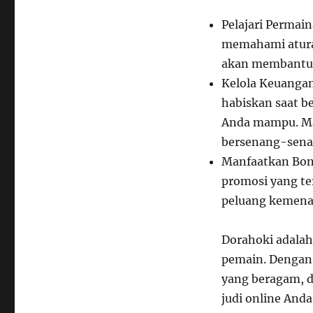
Pelajari Permai
memahami aturan
akan membantu 
Kelola Keuangan
habiskan saat b
Anda mampu. Ma
bersenang-senan
Manfaatkan Bon
promosi yang te
peluang kemena
Dorahoki adalah
pemain. Dengan 
yang beragam, 
judi online Anda