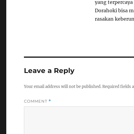
yang terpercay
Dorahoki bisa m
rasakan keberun
Leave a Reply
Your email address will not be published.
Required fields
COMMENT
*