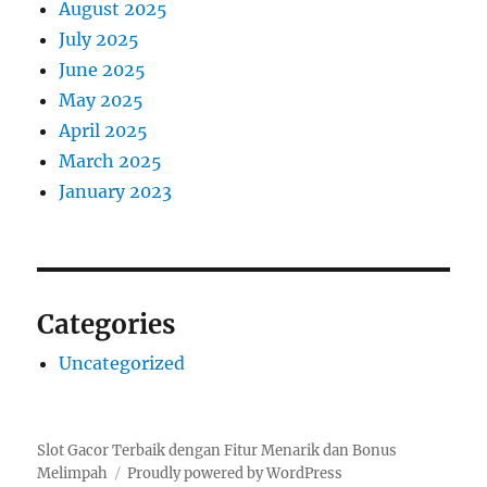
August 2025
July 2025
June 2025
May 2025
April 2025
March 2025
January 2023
Categories
Uncategorized
Slot Gacor Terbaik dengan Fitur Menarik dan Bonus
Melimpah
Proudly powered by WordPress