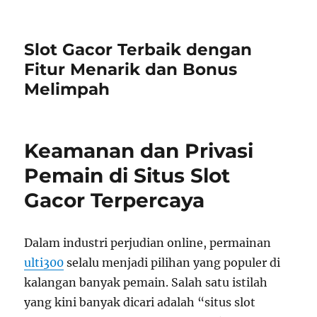
Slot Gacor Terbaik dengan
Fitur Menarik dan Bonus
Melimpah
Keamanan dan Privasi
Pemain di Situs Slot
Gacor Terpercaya
Dalam industri perjudian online, permainan
ulti300
selalu menjadi pilihan yang populer di
kalangan banyak pemain. Salah satu istilah
yang kini banyak dicari adalah “situs slot