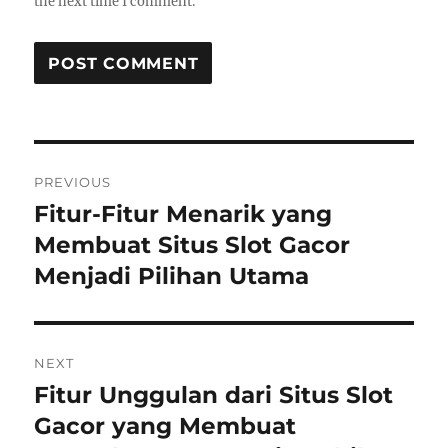
the next time I comment.
Post
PREVIOUS
navigation
Fitur-Fitur Menarik yang
Previous
post:
Membuat Situs Slot Gacor
Menjadi Pilihan Utama
NEXT
Fitur Unggulan dari Situs Slot
Next
post:
Gacor yang Membuat