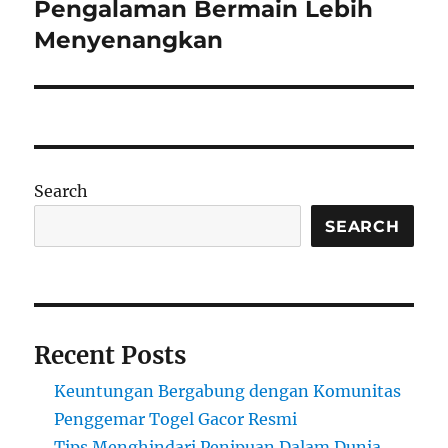
Pengalaman Bermain Lebih
Menyenangkan
Search
SEARCH
Recent Posts
Keuntungan Bergabung dengan Komunitas
Penggemar Togel Gacor Resmi
Tips Menghindari Penipuan Dalam Dunia