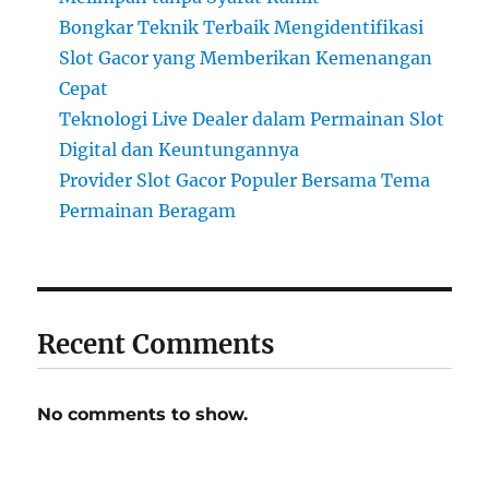
Bongkar Teknik Terbaik Mengidentifikasi
Slot Gacor yang Memberikan Kemenangan
Cepat
Teknologi Live Dealer dalam Permainan Slot
Digital dan Keuntungannya
Provider Slot Gacor Populer Bersama Tema
Permainan Beragam
Recent Comments
No comments to show.