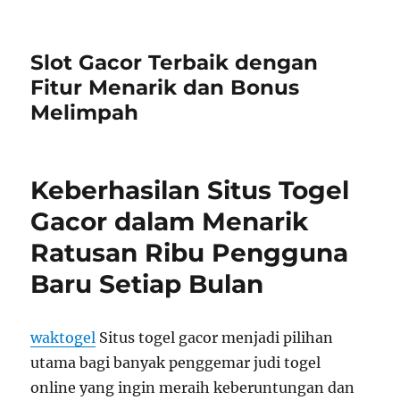
Slot Gacor Terbaik dengan
Fitur Menarik dan Bonus
Melimpah
Keberhasilan Situs Togel
Gacor dalam Menarik
Ratusan Ribu Pengguna
Baru Setiap Bulan
waktogel
Situs togel gacor menjadi pilihan
utama bagi banyak penggemar judi togel
online yang ingin meraih keberuntungan dan