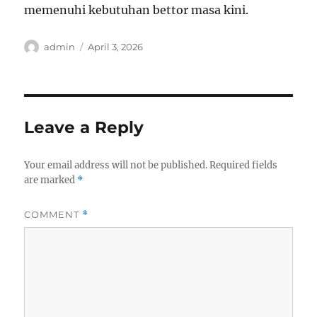
memenuhi kebutuhan bettor masa kini.
Author
Posted
admin
April 3, 2026
on
Leave a Reply
Your email address will not be published.
Required fields
are marked
*
COMMENT
*