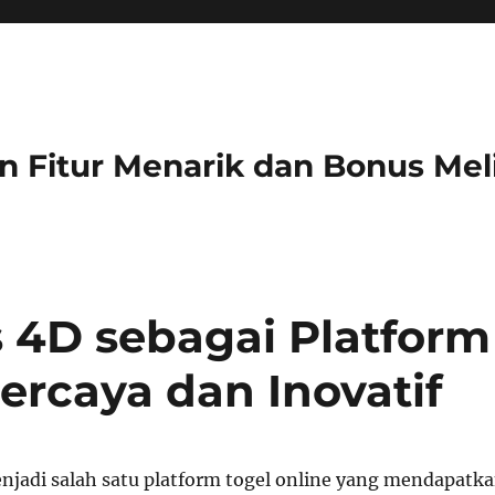
an Fitur Menarik dan Bonus Me
 4D sebagai Platform
ercaya dan Inovatif
njadi salah satu platform togel online yang mendapatk