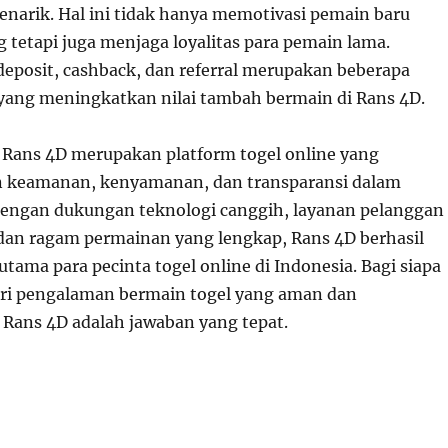
menarik. Hal ini tidak hanya memotivasi pemain baru
 tetapi juga menjaga loyalitas para pemain lama.
eposit, cashback, dan referral merupakan beberapa
 yang meningkatkan nilai tambah bermain di Rans 4D.
Rans 4D merupakan platform togel online yang
keamanan, kenyamanan, dan transparansi dalam
engan dukungan teknologi canggih, layanan pelanggan
 dan ragam permainan yang lengkap, Rans 4D berhasil
utama para pecinta togel online di Indonesia. Bagi siapa
ri pengalaman bermain togel yang aman dan
ans 4D adalah jawaban yang tepat.