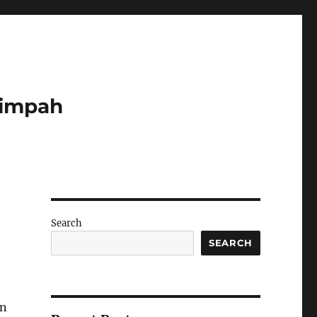
limpah
Search
SEARCH
an