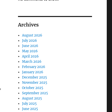
Archives
August 2026
July 2026
June 2026
May 2026
April 2026
March 2026
February 2026
January 2026
December 2025
November 2025
,
October 2025
September 2025
August 2025
July 2025
June 2025