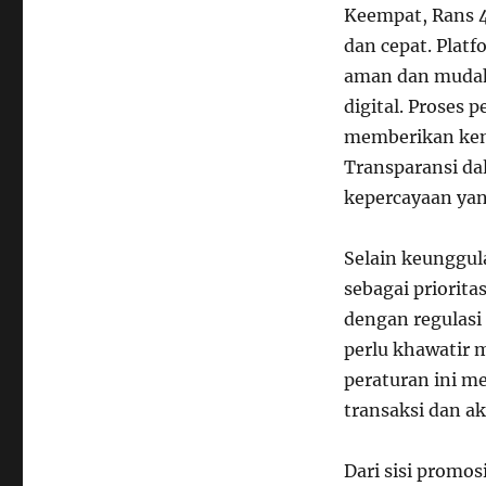
Keempat, Rans 4
dan cepat. Plat
aman dan mudah 
digital. Proses
memberikan ken
Transparansi da
kepercayaan yang
Selain keunggul
sebagai priorita
dengan regulasi
perlu khawatir 
peraturan ini m
transaksi dan ak
Dari sisi promo