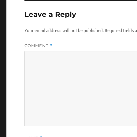
Leave a Reply
Your email address will not be published.
Required fields
COMMENT
*