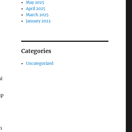
May 2025
April 2025
March 2025
January 2023
Categories
Uncategorized
ai
ap
m