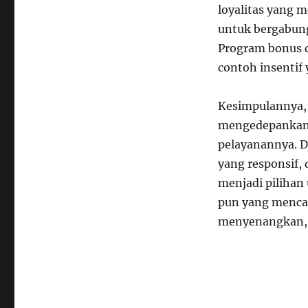
loyalitas yang 
untuk bergabung
Program bonus d
contoh insentif
Kesimpulannya, 
mengedepankan 
pelayanannya. D
yang responsif,
menjadi pilihan 
pun yang menca
menyenangkan, R