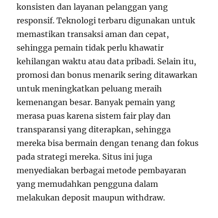
konsisten dan layanan pelanggan yang
responsif. Teknologi terbaru digunakan untuk
memastikan transaksi aman dan cepat,
sehingga pemain tidak perlu khawatir
kehilangan waktu atau data pribadi. Selain itu,
promosi dan bonus menarik sering ditawarkan
untuk meningkatkan peluang meraih
kemenangan besar. Banyak pemain yang
merasa puas karena sistem fair play dan
transparansi yang diterapkan, sehingga
mereka bisa bermain dengan tenang dan fokus
pada strategi mereka. Situs ini juga
menyediakan berbagai metode pembayaran
yang memudahkan pengguna dalam
melakukan deposit maupun withdraw.