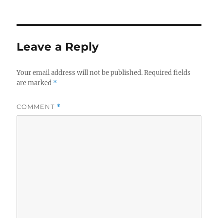
on
Leave a Reply
Your email address will not be published.
Required fields
are marked
*
COMMENT
*