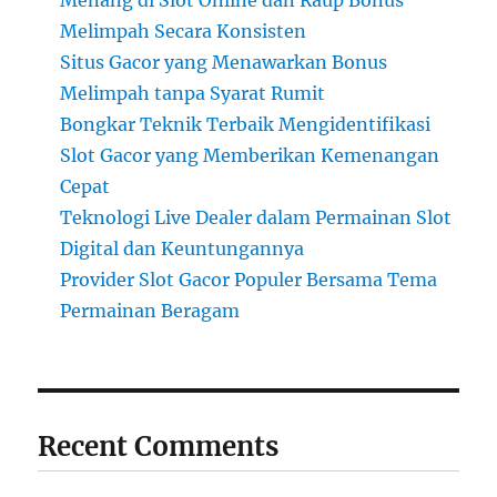
Menang di Slot Online dan Raup Bonus
Melimpah Secara Konsisten
Situs Gacor yang Menawarkan Bonus
Melimpah tanpa Syarat Rumit
Bongkar Teknik Terbaik Mengidentifikasi
Slot Gacor yang Memberikan Kemenangan
Cepat
Teknologi Live Dealer dalam Permainan Slot
Digital dan Keuntungannya
Provider Slot Gacor Populer Bersama Tema
Permainan Beragam
Recent Comments