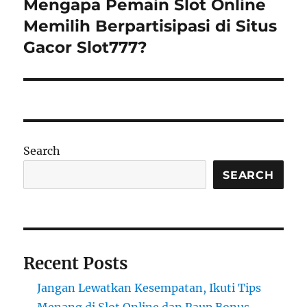
Mengapa Pemain Slot Online
Next
post:
Memilih Berpartisipasi di Situs
Gacor Slot777?
Search
SEARCH
Recent Posts
Jangan Lewatkan Kesempatan, Ikuti Tips