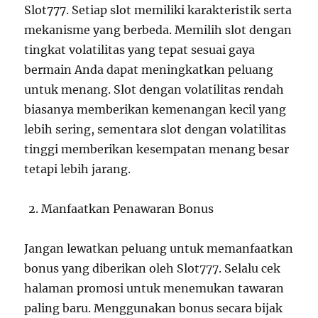
Slot777. Setiap slot memiliki karakteristik serta
mekanisme yang berbeda. Memilih slot dengan
tingkat volatilitas yang tepat sesuai gaya
bermain Anda dapat meningkatkan peluang
untuk menang. Slot dengan volatilitas rendah
biasanya memberikan kemenangan kecil yang
lebih sering, sementara slot dengan volatilitas
tinggi memberikan kesempatan menang besar
tetapi lebih jarang.
Manfaatkan Penawaran Bonus
Jangan lewatkan peluang untuk memanfaatkan
bonus yang diberikan oleh Slot777. Selalu cek
halaman promosi untuk menemukan tawaran
paling baru. Menggunakan bonus secara bijak