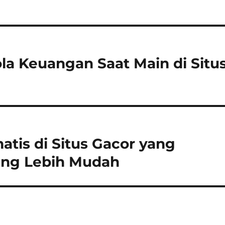
a Keuangan Saat Main di Situ
tis di Situs Gacor yang
ng Lebih Mudah