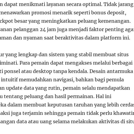
dapat menikmati layanan secara optimal. Tidak jarang
a menawarkan promosi menarik seperti bonus deposit,
ackpot besar yang meningkatkan peluang kemenangan.
yanan pelanggan 24 jam juga menjadi faktor penting aga
man dan nyaman saat beraktivitas dalam platform ini.
tur yang lengkap dan sistem yang stabil membuat situs
iminati. Para pemain dapat mengakses melalui berbagai
ti ponsel atau desktop tanpa kendala. Desain antarmuka
 intuitif memudahkan navigasi, bahkan bagi pemula
an update data yang rutin, pemain selalu mendapatkan
u tentang peluang dan hasil permainan. Hal ini
a dalam membuat keputusan taruhan yang lebih cerdas
ksi juga terjamin sehingga pemain tidak perlu khawati
langan data atau uang selama melakukan aktivitas di sit