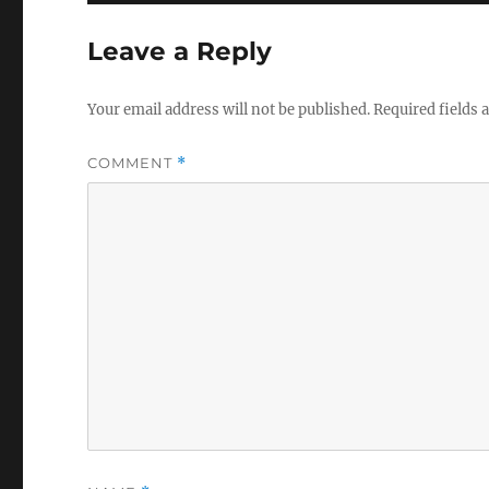
Leave a Reply
Your email address will not be published.
Required fields
COMMENT
*