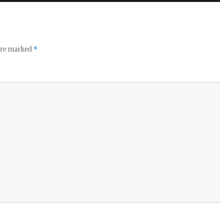
 are marked
*