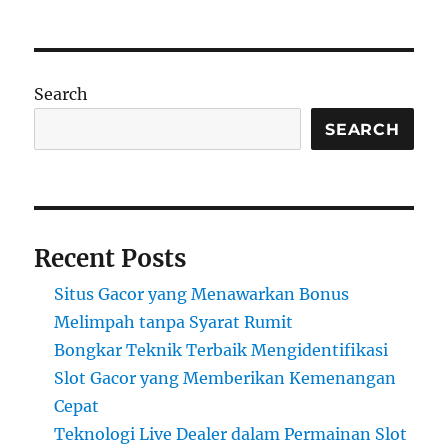
Search
SEARCH
Recent Posts
Situs Gacor yang Menawarkan Bonus
Melimpah tanpa Syarat Rumit
Bongkar Teknik Terbaik Mengidentifikasi
Slot Gacor yang Memberikan Kemenangan
Cepat
Teknologi Live Dealer dalam Permainan Slot