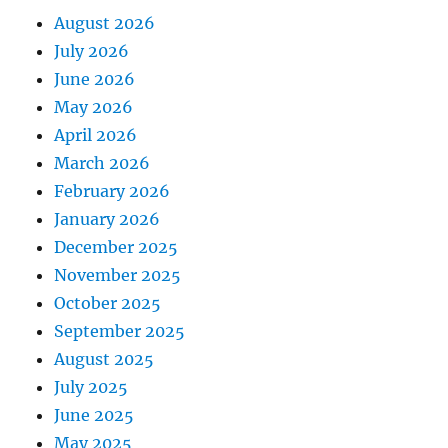
August 2026
July 2026
June 2026
May 2026
April 2026
March 2026
February 2026
January 2026
December 2025
November 2025
October 2025
September 2025
August 2025
July 2025
June 2025
May 2025