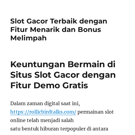
Slot Gacor Terbaik dengan
Fitur Menarik dan Bonus
Melimpah
Keuntungan Bermain di
Situs Slot Gacor dengan
Fitur Demo Gratis
Dalam zaman digital saat ini,
https://rollicbirdtalks.com/
permainan slot
online telah menjadi salah
satu bentuk hiburan terpopuler di antara