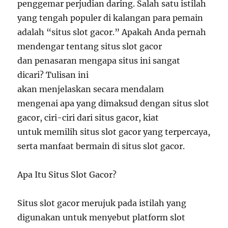
penggemar perjudian daring. Salah satu istilah
yang tengah populer di kalangan para pemain
adalah “situs slot gacor.” Apakah Anda pernah
mendengar tentang situs slot gacor
dan penasaran mengapa situs ini sangat
dicari? Tulisan ini
akan menjelaskan secara mendalam
mengenai apa yang dimaksud dengan situs slot
gacor, ciri-ciri dari situs gacor, kiat
untuk memilih situs slot gacor yang terpercaya,
serta manfaat bermain di situs slot gacor.
Apa Itu Situs Slot Gacor?
Situs slot gacor merujuk pada istilah yang
digunakan untuk menyebut platform slot