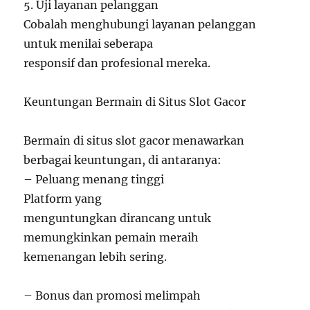
5. Uji layanan pelanggan
Cobalah menghubungi layanan pelanggan
untuk menilai seberapa
responsif dan profesional mereka.
Keuntungan Bermain di Situs Slot Gacor
Bermain di situs slot gacor menawarkan
berbagai keuntungan, di antaranya:
– Peluang menang tinggi
Platform yang
menguntungkan dirancang untuk
memungkinkan pemain meraih
kemenangan lebih sering.
– Bonus dan promosi melimpah