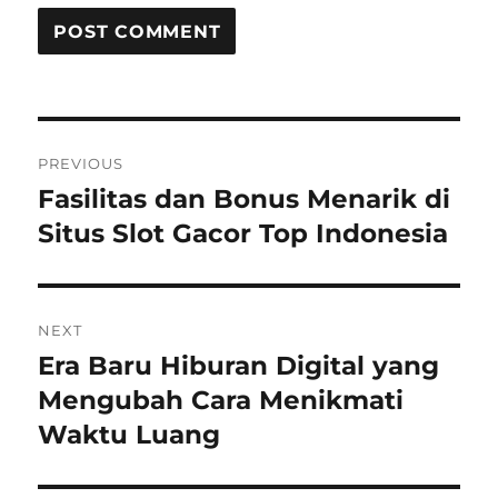
Post
PREVIOUS
navigation
Fasilitas dan Bonus Menarik di
Previous
post:
Situs Slot Gacor Top Indonesia
NEXT
Era Baru Hiburan Digital yang
Next
post:
Mengubah Cara Menikmati
Waktu Luang