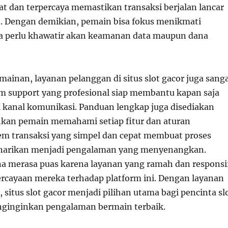
at dan terpercaya memastikan transaksi berjalan lancar
. Dengan demikian, pemain bisa fokus menikmati
a perlu khawatir akan keamanan data maupun dana
mainan, layanan pelanggan di situs slot gacor juga sang
im support yang profesional siap membantu kapan saja
i kanal komunikasi. Panduan lengkap juga disediakan
an pemain memahami setiap fitur dan aturan
em transaksi yang simpel dan cepat membuat proses
penarikan menjadi pengalaman yang menyenangkan.
 merasa puas karena layanan yang ramah dan responsi
cayaan mereka terhadap platform ini. Dengan layanan
i, situs slot gacor menjadi pilihan utama bagi pencinta sl
nginginkan pengalaman bermain terbaik.