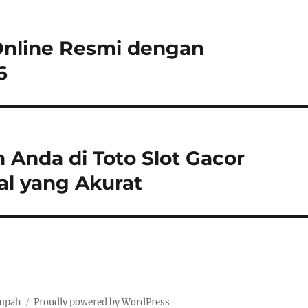
 Online Resmi dengan
6
 Anda di Toto Slot Gacor
al yang Akurat
impah
Proudly powered by WordPress