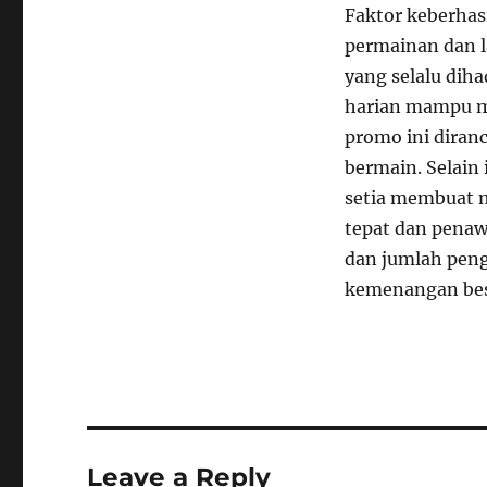
Faktor keberhasi
permainan dan l
yang selalu dih
harian mampu m
promo ini diran
bermain. Selain
setia membuat m
tepat dan penaw
dan jumlah peng
kemenangan besar
Leave a Reply