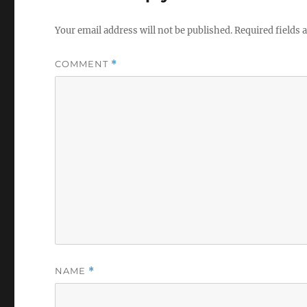
Your email address will not be published.
Required fields
COMMENT
*
NAME
*