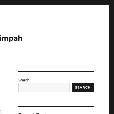
limpah
Search
m
SEARCH
g