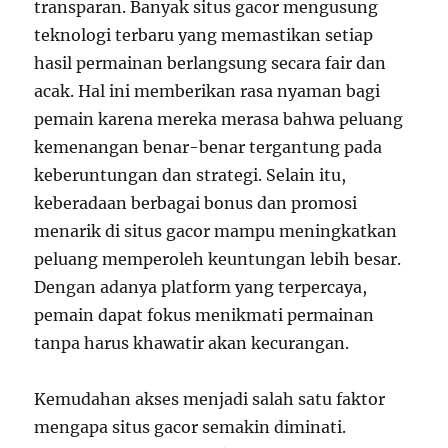
transparan. Banyak situs gacor mengusung
teknologi terbaru yang memastikan setiap
hasil permainan berlangsung secara fair dan
acak. Hal ini memberikan rasa nyaman bagi
pemain karena mereka merasa bahwa peluang
kemenangan benar-benar tergantung pada
keberuntungan dan strategi. Selain itu,
keberadaan berbagai bonus dan promosi
menarik di situs gacor mampu meningkatkan
peluang memperoleh keuntungan lebih besar.
Dengan adanya platform yang terpercaya,
pemain dapat fokus menikmati permainan
tanpa harus khawatir akan kecurangan.
Kemudahan akses menjadi salah satu faktor
mengapa situs gacor semakin diminati.