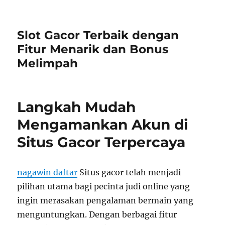
Slot Gacor Terbaik dengan
Fitur Menarik dan Bonus
Melimpah
Langkah Mudah
Mengamankan Akun di
Situs Gacor Terpercaya
nagawin daftar
Situs gacor telah menjadi
pilihan utama bagi pecinta judi online yang
ingin merasakan pengalaman bermain yang
menguntungkan. Dengan berbagai fitur