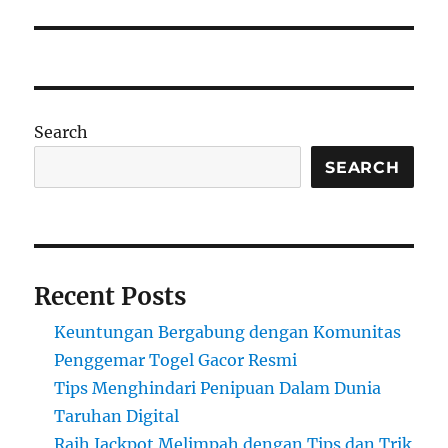
Search
SEARCH
Recent Posts
Keuntungan Bergabung dengan Komunitas
Penggemar Togel Gacor Resmi
Tips Menghindari Penipuan Dalam Dunia
Taruhan Digital
Raih Jackpot Melimpah dengan Tips dan Trik