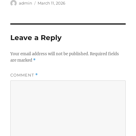
Author
Posted
admin
March 11, 2026
on
Leave a Reply
Your email address will not be published.
Required fields
are marked
*
COMMENT
*