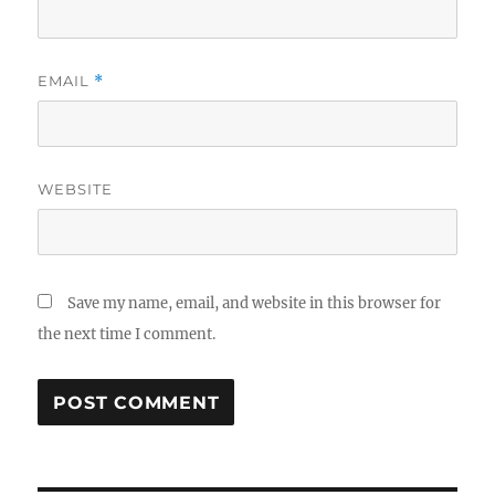
EMAIL
*
WEBSITE
Save my name, email, and website in this browser for
the next time I comment.