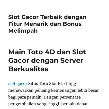
Slot Gacor Terbaik dengan
Fitur Menarik dan Bonus
Melimpah
Main Toto 4D dan Slot
Gacor dengan Server
Berkualitas
slot gacor
Situs Toto Slot Rtp tinggi
menawarkan peluang kemenangan lebih besar
bagi para pemain. Dengan persentase
pengembalian yang tinggi, pemain dapat