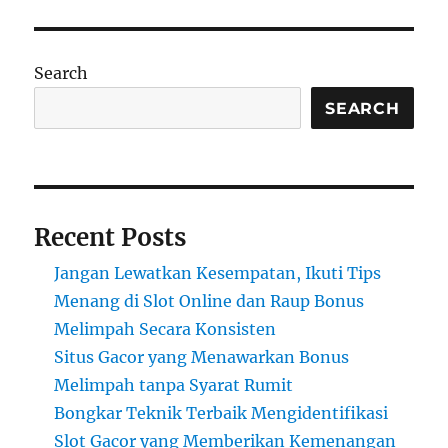
Search
SEARCH
Recent Posts
Jangan Lewatkan Kesempatan, Ikuti Tips
Menang di Slot Online dan Raup Bonus
Melimpah Secara Konsisten
Situs Gacor yang Menawarkan Bonus
Melimpah tanpa Syarat Rumit
Bongkar Teknik Terbaik Mengidentifikasi
Slot Gacor yang Memberikan Kemenangan