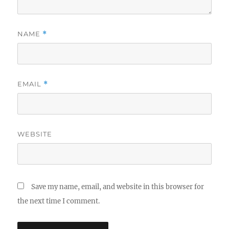
NAME
*
EMAIL
*
WEBSITE
Save my name, email, and website in this browser for
the next time I comment.