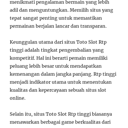
menikmati pengalaman bermain yang lebih
adil dan menguntungkan. Memilih situs yang
tepat sangat penting untuk memastikan
permainan berjalan lancar dan transparan.
Keunggulan utama dari situs Toto Slot Rtp
tinggi adalah tingkat pengembalian yang
kompetitif. Hal ini berarti pemain memiliki
peluang lebih besar untuk mendapatkan
kemenangan dalam jangka panjang. Rtp tinggi
menjadi indikator utama untuk menentukan
kualitas dan kepercayaan sebuah situs slot
online.
Selain itu, situs Toto Slot Rtp tinggi biasanya
menawarkan berbagai game berkualitas dari