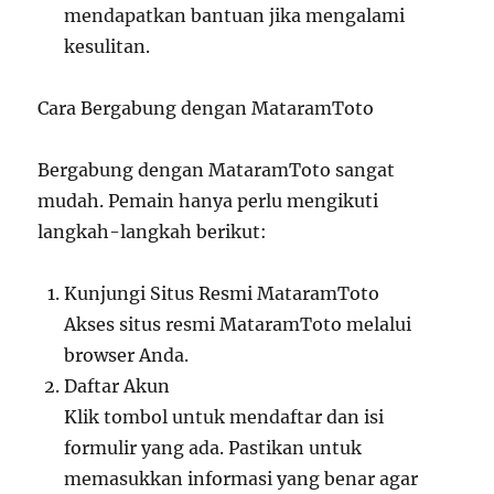
mendapatkan bantuan jika mengalami
kesulitan.
Cara Bergabung dengan MataramToto
Bergabung dengan MataramToto sangat
mudah. Pemain hanya perlu mengikuti
langkah-langkah berikut:
Kunjungi Situs Resmi MataramToto
Akses situs resmi MataramToto melalui
browser Anda.
Daftar Akun
Klik tombol untuk mendaftar dan isi
formulir yang ada. Pastikan untuk
memasukkan informasi yang benar agar