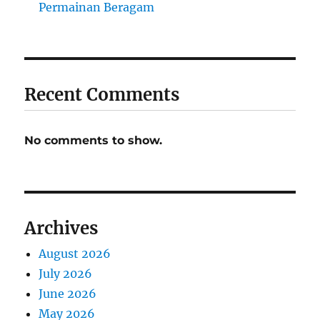
Permainan Beragam
Recent Comments
No comments to show.
Archives
August 2026
July 2026
June 2026
May 2026