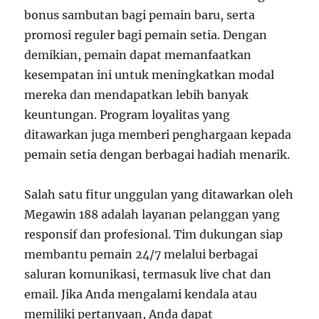
bonus sambutan bagi pemain baru, serta
promosi reguler bagi pemain setia. Dengan
demikian, pemain dapat memanfaatkan
kesempatan ini untuk meningkatkan modal
mereka dan mendapatkan lebih banyak
keuntungan. Program loyalitas yang
ditawarkan juga memberi penghargaan kepada
pemain setia dengan berbagai hadiah menarik.
Salah satu fitur unggulan yang ditawarkan oleh
Megawin 188 adalah layanan pelanggan yang
responsif dan profesional. Tim dukungan siap
membantu pemain 24/7 melalui berbagai
saluran komunikasi, termasuk live chat dan
email. Jika Anda mengalami kendala atau
memiliki pertanyaan, Anda dapat