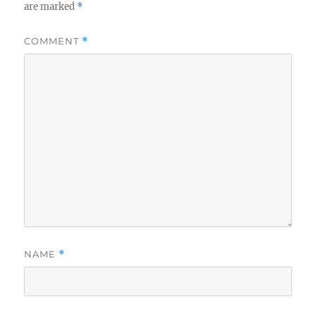
are marked
*
COMMENT
*
NAME
*