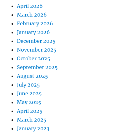
April 2026
March 2026
February 2026
January 2026
December 2025
November 2025
October 2025
September 2025
August 2025
July 2025
June 2025
May 2025
April 2025
March 2025
January 2023