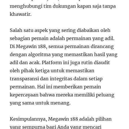
menghubungi tim dukungan kapan saja tanpa
khawatir.
Salah satu aspek yang sering diabaikan oleh
sebagian pemain adalah permainan yang adil.
Di Megawin 188, semua permainan dirancang
dengan algoritma yang memastikan hasil yang
adil dan acak. Platform ini juga rutin diaudit
oleh pihak ketiga untuk memastikan
transparansi dan integritas dalam setiap
permainan. Hal ini memberikan pemain
kepercayaan bahwa mereka memiliki peluang
yang sama untuk menang.
Kesimpulannya, Megawin 188 adalah pilihan
yang sempurna bagi Anda yang mencari