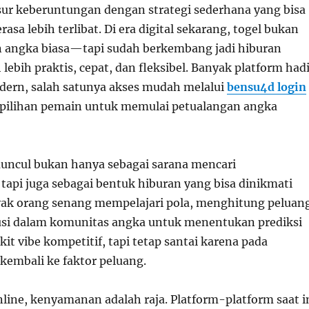
r keberuntungan dengan strategi sederhana yang bisa
asa lebih terlibat. Di era digital sekarang, togel bukan
 angka biasa—tapi sudah berkembang jadi hiburan
 lebih praktis, cepat, dan fleksibel. Banyak platform had
dern, salah satunya akses mudah melalui
bensu4d login
i pilihan pemain untuk memulai petualangan angka
uncul bukan hanya sebagai sarana mencari
tapi juga sebagai bentuk hiburan yang bisa dinikmati
yak orang senang mempelajari pola, menghitung peluan
usi dalam komunitas angka untuk menentukan prediksi
ikit vibe kompetitif, tapi tetap santai karena pada
kembali ke faktor peluang.
nline, kenyamanan adalah raja. Platform-platform saat i