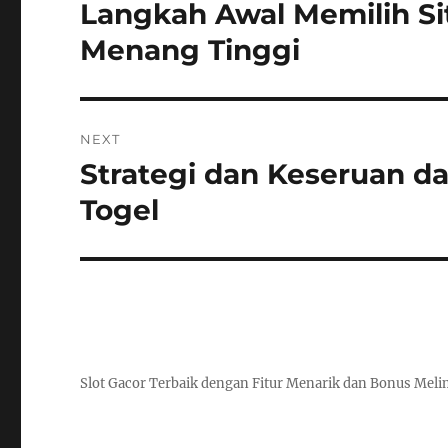
navigation
Langkah Awal Memilih S
Previous
post:
Menang Tinggi
NEXT
Strategi dan Keseruan 
Next
post:
Togel
Slot Gacor Terbaik dengan Fitur Menarik dan Bonus Mel