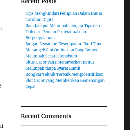
Recent Posts
Tips Menghindari Penipuan Dalam Dunia
Taruhan Digital
Raih Jackpot Melimpah dengan Tips dan
ir
Trik dari Pemain Profesional dan
Berpengalaman
Jangan Lewatkan Kesempatan, Ikuti Tips
Menang di Slot Online dan Raup Bonus
Melimpah Secara Konsisten
Situs Gacor yang Menawarkan Bonus
Melimpah tanpa Syarat Rumit
Bongkar Teknik Terbaik Mengidentifikasi
Slot Gacor yang Memberikan Kemenangan
g,
Cepat
Recent Comments
ni