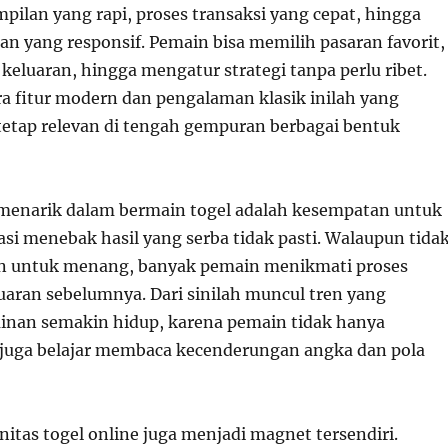
ilan yang rapi, proses transaksi yang cepat, hingga
an yang responsif. Pemain bisa memilih pasaran favorit,
keluaran, hingga mengatur strategi tanpa perlu ribet.
a fitur modern dan pengalaman klasik inilah yang
etap relevan di tengah gempuran berbagai bentuk
 menarik dalam bermain togel adalah kesempatan untuk
si menebak hasil yang serba tidak pasti. Walaupun tida
an untuk menang, banyak pemain menikmati proses
luaran sebelumnya. Dari sinilah muncul tren yang
nan semakin hidup, karena pemain tidak hanya
i juga belajar membaca kecenderungan angka dan pola
nitas togel online juga menjadi magnet tersendiri.