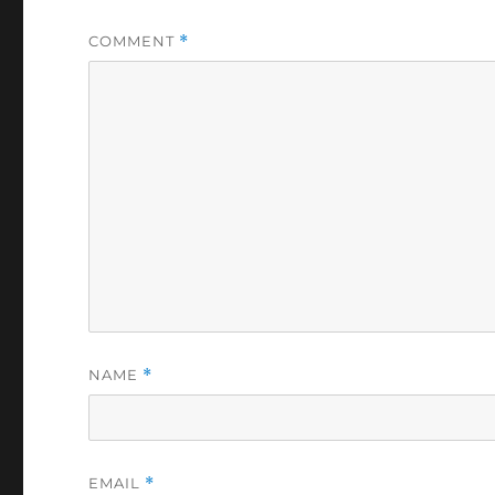
COMMENT
*
NAME
*
EMAIL
*