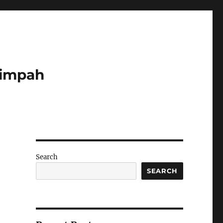
limpah
Search
SEARCH