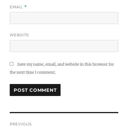
EMAIL
*
WEBSITE
Save my name, email, and website in this browser for
the next time I comment.
Post
PREVIOUS