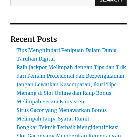
Recent Posts
Tips Menghindari Penipuan Dalam Dunia
Taruhan Digital
Raih Jackpot Melimpah dengan Tips dan Trik
dari Pemain Profesional dan Berpengalaman
Jangan Lewatkan Kesempatan, Ikuti Tips
Menang di Slot Online dan Raup Bonus
Melimpah Secara Konsisten
Situs Gacor yang Menawarkan Bonus
Melimpah tanpa Syarat Rumit
Bongkar Teknik Terbaik Mengidentifikasi
Slot Gacor yang Memberikan Kemenangan