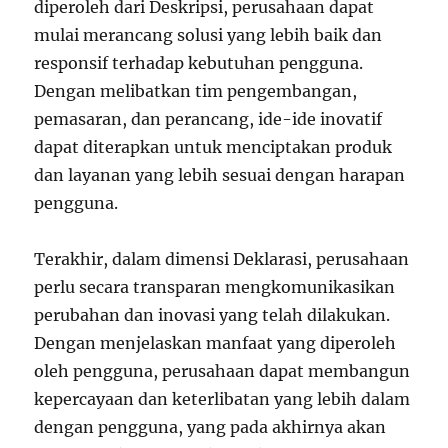
diperoleh dari Deskripsi, perusahaan dapat
mulai merancang solusi yang lebih baik dan
responsif terhadap kebutuhan pengguna.
Dengan melibatkan tim pengembangan,
pemasaran, dan perancang, ide-ide inovatif
dapat diterapkan untuk menciptakan produk
dan layanan yang lebih sesuai dengan harapan
pengguna.
Terakhir, dalam dimensi Deklarasi, perusahaan
perlu secara transparan mengkomunikasikan
perubahan dan inovasi yang telah dilakukan.
Dengan menjelaskan manfaat yang diperoleh
oleh pengguna, perusahaan dapat membangun
kepercayaan dan keterlibatan yang lebih dalam
dengan pengguna, yang pada akhirnya akan