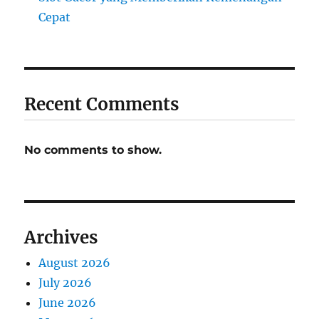
Cepat
Recent Comments
No comments to show.
Archives
August 2026
July 2026
June 2026