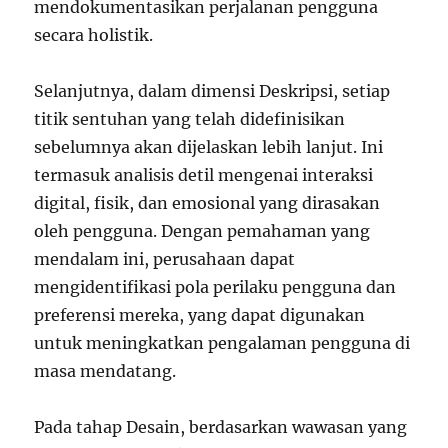
mendokumentasikan perjalanan pengguna
secara holistik.
Selanjutnya, dalam dimensi Deskripsi, setiap
titik sentuhan yang telah didefinisikan
sebelumnya akan dijelaskan lebih lanjut. Ini
termasuk analisis detil mengenai interaksi
digital, fisik, dan emosional yang dirasakan
oleh pengguna. Dengan pemahaman yang
mendalam ini, perusahaan dapat
mengidentifikasi pola perilaku pengguna dan
preferensi mereka, yang dapat digunakan
untuk meningkatkan pengalaman pengguna di
masa mendatang.
Pada tahap Desain, berdasarkan wawasan yang