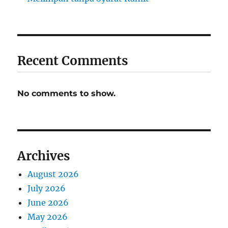
Recent Comments
No comments to show.
Archives
August 2026
July 2026
June 2026
May 2026