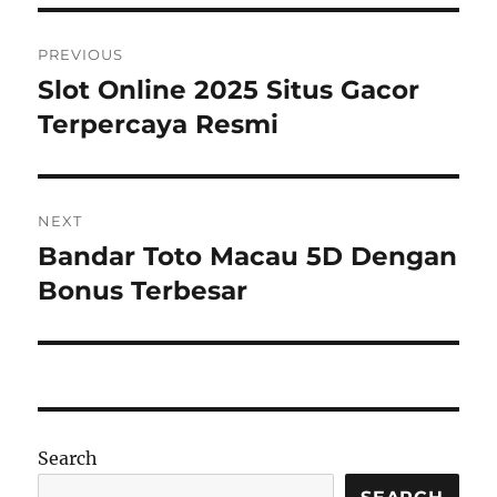
Post
PREVIOUS
navigation
Slot Online 2025 Situs Gacor
Previous
post:
Terpercaya Resmi
NEXT
Bandar Toto Macau 5D Dengan
Next
post:
Bonus Terbesar
Search