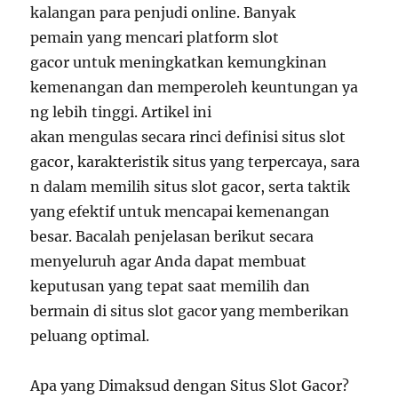
kalangan para penjudi online. Banyak
pemain yang mencari platform slot
gacor untuk meningkatkan kemungkinan
kemenangan dan memperoleh keuntungan ya
ng lebih tinggi. Artikel ini
akan mengulas secara rinci definisi situs slot
gacor, karakteristik situs yang terpercaya, sara
n dalam memilih situs slot gacor, serta taktik
yang efektif untuk mencapai kemenangan
besar. Bacalah penjelasan berikut secara
menyeluruh agar Anda dapat membuat
keputusan yang tepat saat memilih dan
bermain di situs slot gacor yang memberikan
peluang optimal.
Apa yang Dimaksud dengan Situs Slot Gacor?