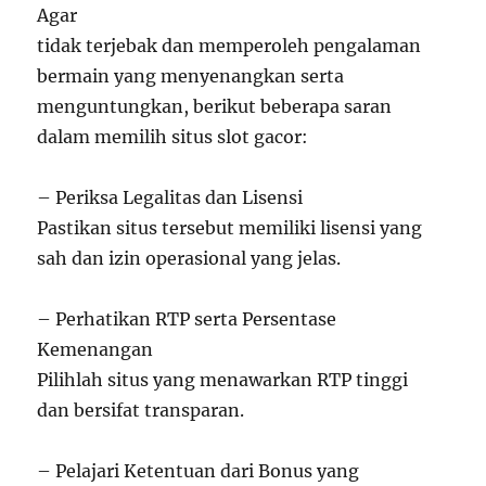
Agar
tidak terjebak dan memperoleh pengalaman
bermain yang menyenangkan serta
menguntungkan, berikut beberapa saran
dalam memilih situs slot gacor:
– Periksa Legalitas dan Lisensi
Pastikan situs tersebut memiliki lisensi yang
sah dan izin operasional yang jelas.
– Perhatikan RTP serta Persentase
Kemenangan
Pilihlah situs yang menawarkan RTP tinggi
dan bersifat transparan.
– Pelajari Ketentuan dari Bonus yang