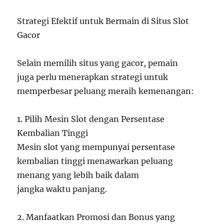
Strategi Efektif untuk Bermain di Situs Slot
Gacor
Selain memilih situs yang gacor, pemain
juga perlu menerapkan strategi untuk
memperbesar peluang meraih kemenangan:
1. Pilih Mesin Slot dengan Persentase
Kembalian Tinggi
Mesin slot yang mempunyai persentase
kembalian tinggi menawarkan peluang
menang yang lebih baik dalam
jangka waktu panjang.
2. Manfaatkan Promosi dan Bonus yang