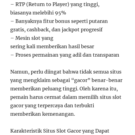
– RTP (Return to Player) yang tinggi,
biasanya melebihi 95%
– Banyaknya fitur bonus seperti putaran
gratis, cashback, dan jackpot progresif
– Mesin slot yang
sering kali memberikan hasil besar
– Proses permainan yang adil dan transparan
Namun, perlu diingat bahwa tidak semua situs
yang mengklaim sebagai “gacor” benar-benar
memberikan peluang tinggi. Oleh karena itu,
pemain harus cermat dalam memilih situs slot
gacor yang terpercaya dan terbukti
memberikan kemenangan.
Karakteristik Situs Slot Gacor yang Dapat