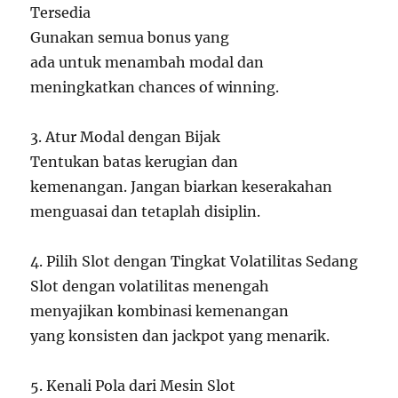
Tersedia
Gunakan semua bonus yang
ada untuk menambah modal dan
meningkatkan chances of winning.
3. Atur Modal dengan Bijak
Tentukan batas kerugian dan
kemenangan. Jangan biarkan keserakahan
menguasai dan tetaplah disiplin.
4. Pilih Slot dengan Tingkat Volatilitas Sedang
Slot dengan volatilitas menengah
menyajikan kombinasi kemenangan
yang konsisten dan jackpot yang menarik.
5. Kenali Pola dari Mesin Slot