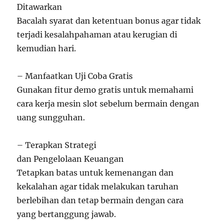
Ditawarkan
Bacalah syarat dan ketentuan bonus agar tidak
terjadi kesalahpahaman atau kerugian di
kemudian hari.
– Manfaatkan Uji Coba Gratis
Gunakan fitur demo gratis untuk memahami
cara kerja mesin slot sebelum bermain dengan
uang sungguhan.
– Terapkan Strategi
dan Pengelolaan Keuangan
Tetapkan batas untuk kemenangan dan
kekalahan agar tidak melakukan taruhan
berlebihan dan tetap bermain dengan cara
yang bertanggung jawab.