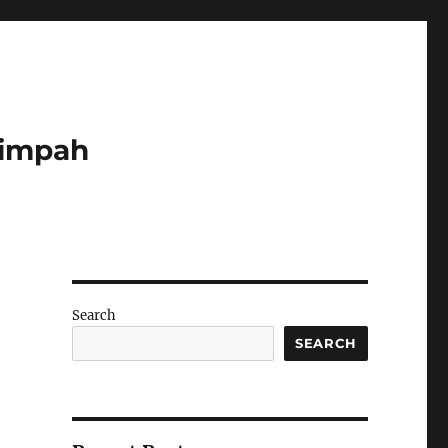
limpah
Search
SEARCH