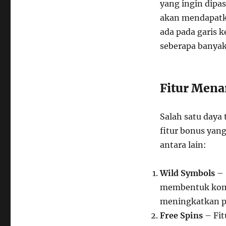
yang ingin dipa
akan mendapatk
ada pada garis
seberapa banyak
Fitur Mena
Salah satu daya
fitur bonus yan
antara lain:
Wild Symbols
– 
membentuk komb
meningkatkan p
Free Spins
– Fit