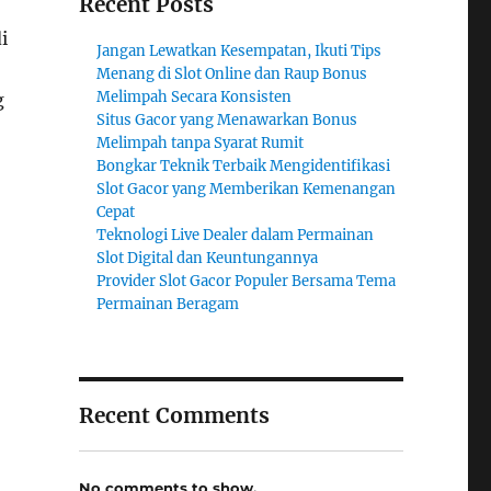
Recent Posts
i
Jangan Lewatkan Kesempatan, Ikuti Tips
Menang di Slot Online dan Raup Bonus
Melimpah Secara Konsisten
g
Situs Gacor yang Menawarkan Bonus
Melimpah tanpa Syarat Rumit
Bongkar Teknik Terbaik Mengidentifikasi
Slot Gacor yang Memberikan Kemenangan
Cepat
Teknologi Live Dealer dalam Permainan
Slot Digital dan Keuntungannya
Provider Slot Gacor Populer Bersama Tema
Permainan Beragam
Recent Comments
No comments to show.