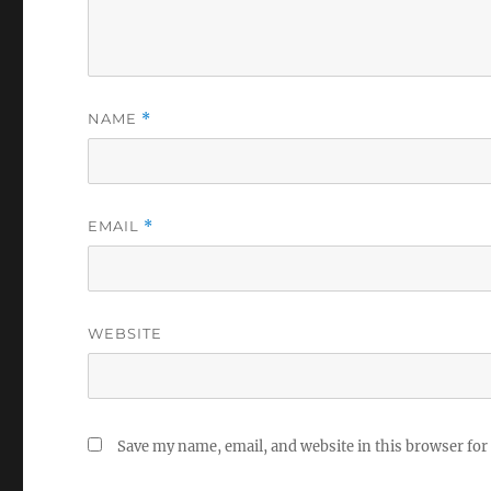
NAME
*
EMAIL
*
WEBSITE
Save my name, email, and website in this browser for