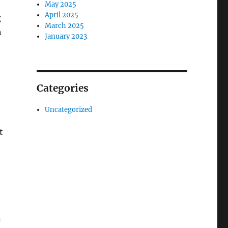
May 2025
April 2025
g
March 2025
n
January 2023
Categories
Uncategorized
t
n