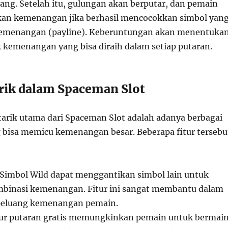
sang. Setelah itu, gulungan akan berputar, dan pemain
an kemenangan jika berhasil mencocokkan simbol yan
 kemenangan (payline). Keberuntungan akan menentuka
 kemenangan yang bisa diraih dalam setiap putaran.
rik dalam Spaceman Slot
 tarik utama dari Spaceman Slot adalah adanya berbagai
g bisa memicu kemenangan besar. Beberapa fitur tersebu
Simbol Wild dapat menggantikan simbol lain untuk
inasi kemenangan. Fitur ini sangat membantu dalam
eluang kemenangan pemain.
ur putaran gratis memungkinkan pemain untuk bermai