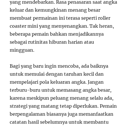
yang mendebarkan. Rasa penasaran saat angka
keluar dan kemungkinan menang besar
membuat permainan ini terasa seperti roller
coaster mini yang menyenangkan. Tak heran,
beberapa pemain bahkan menjadikannya
sebagai rutinitas hiburan harian atau
mingguan.
Bagi yang baru ingin mencoba, ada baiknya
untuk memulai dengan taruhan kecil dan
mempelajari pola keluaran angka. Jangan
terburu-buru untuk memasang angka besar,
karena meskipun peluang menang selalu ada,
strategi yang matang tetap diperlukan. Pemain
berpengalaman biasanya juga memanfaatkan
catatan hasil sebelumnya untuk membantu