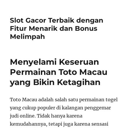
Slot Gacor Terbaik dengan
Fitur Menarik dan Bonus
Melimpah
Menyelami Keseruan
Permainan Toto Macau
yang Bikin Ketagihan
Toto Macau adalah salah satu permainan togel
yang cukup populer di kalangan penggemar
judi online. Tidak hanya karena
kemudahannya, tetapi juga karena sensasi