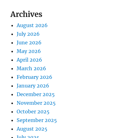
Archives
August 2026
July 2026
June 2026
May 2026
April 2026
March 2026
February 2026
January 2026
December 2025
November 2025
October 2025
September 2025
August 2025
July 2025