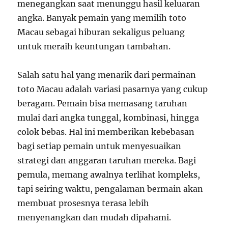
menegangkan saat menunggu hasil keluaran
angka. Banyak pemain yang memilih toto
Macau sebagai hiburan sekaligus peluang
untuk meraih keuntungan tambahan.
Salah satu hal yang menarik dari permainan
toto Macau adalah variasi pasarnya yang cukup
beragam. Pemain bisa memasang taruhan
mulai dari angka tunggal, kombinasi, hingga
colok bebas. Hal ini memberikan kebebasan
bagi setiap pemain untuk menyesuaikan
strategi dan anggaran taruhan mereka. Bagi
pemula, memang awalnya terlihat kompleks,
tapi seiring waktu, pengalaman bermain akan
membuat prosesnya terasa lebih
menyenangkan dan mudah dipahami.