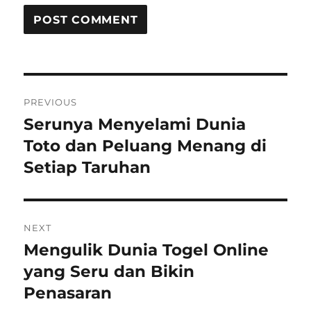
Post
PREVIOUS
navigation
Serunya Menyelami Dunia
Previous
post:
Toto dan Peluang Menang di
Setiap Taruhan
NEXT
Mengulik Dunia Togel Online
Next
post:
yang Seru dan Bikin
Penasaran