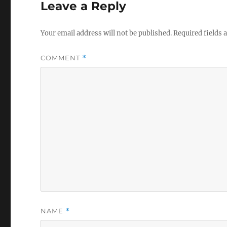
Leave a Reply
Your email address will not be published.
Required fields
COMMENT
*
NAME
*