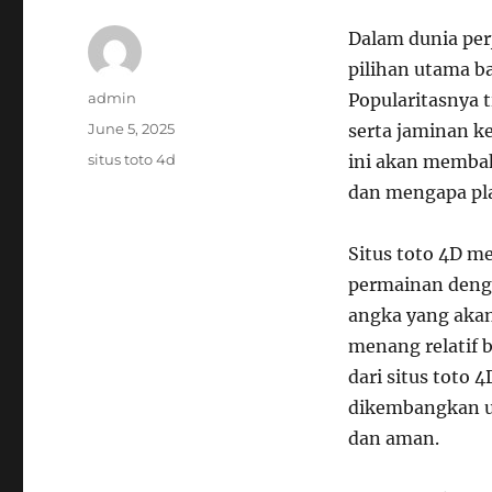
Dalam dunia per
pilihan utama ba
Author
admin
Popularitasnya t
Posted
June 5, 2025
serta jaminan k
on
Tags
situs toto 4d
ini akan memba
dan mengapa pla
Situs toto 4D 
permainan deng
angka yang akan
menang relatif 
dari situs toto 4
dikembangkan 
dan aman.