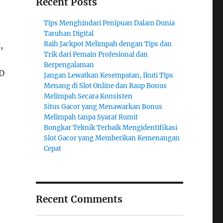
Recent Posts
Tips Menghindari Penipuan Dalam Dunia
Taruhan Digital
Raih Jackpot Melimpah dengan Tips dan
,
Trik dari Pemain Profesional dan
Berpengalaman
4D
Jangan Lewatkan Kesempatan, Ikuti Tips
Menang di Slot Online dan Raup Bonus
Melimpah Secara Konsisten
Situs Gacor yang Menawarkan Bonus
Melimpah tanpa Syarat Rumit
Bongkar Teknik Terbaik Mengidentifikasi
Slot Gacor yang Memberikan Kemenangan
Cepat
Recent Comments