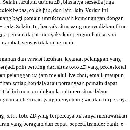
 Selain taruhan utama 4D, biasanya tersedia juga
olok bebas, colok jitu, dan lain-lain. Varian ini
uang bagi pemain untuk meraih kemenangan dengan
-beda. Selain itu, banyak situs yang menyediakan fitur
ngga pemain dapat menyaksikan pengundian secara
enambah sensasi dalam bermain.
amanan dan variasi taruhan, layanan pelanggan yang
enjadi poin penting dari situs toto 4D yang profesional.
n pelanggan 24 jam melalui live chat, email, maupun
ikan setiap kendala atau pertanyaan pemain dapat
i. Hal ini mencerminkan komitmen situs dalam
galaman bermain yang menyenangkan dan terpercaya.
ng, situs toto 4D yang terpercaya biasanya menawarkan
an yang beragam dan cepat, seperti transfer bank, e-