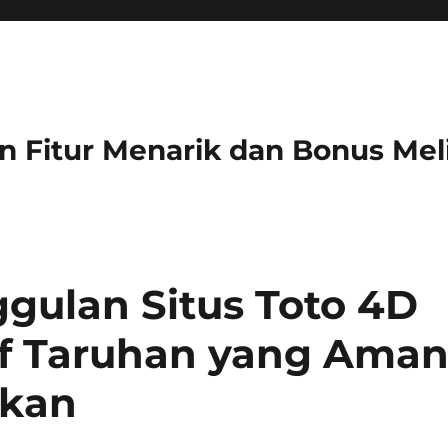
an Fitur Menarik dan Bonus Me
gulan Situs Toto 4D
if Taruhan yang Ama
kan