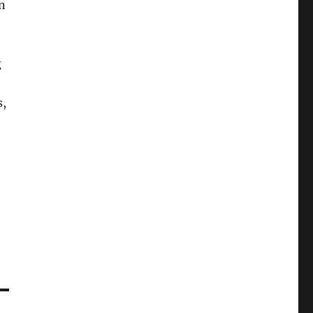
n
g
,