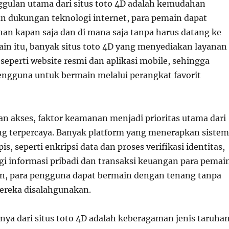
ggulan utama dari situs toto 4D adalah kemudahan
n dukungan teknologi internet, para pemain dapat
an kapan saja dan di mana saja tanpa harus datang ke
lain itu, banyak situs toto 4D yang menyediakan layanan
seperti website resmi dan aplikasi mobile, sehingga
gguna untuk bermain melalui perangkat favorit
n akses, faktor keamanan menjadi prioritas utama dari
ang terpercaya. Banyak platform yang menerapkan sistem
s, seperti enkripsi data dan proses verifikasi identitas,
i informasi pribadi dan transaksi keuangan para pemain
n, para pengguna dapat bermain dengan tenang tanpa
ereka disalahgunakan.
nya dari situs toto 4D adalah keberagaman jenis taruha