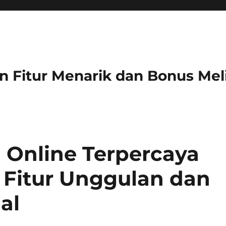
an Fitur Menarik dan Bonus Me
i Online Terpercaya
Fitur Unggulan dan
al