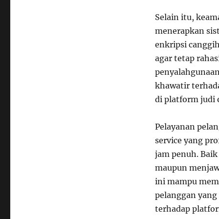
Selain itu, keam
menerapkan sis
enkripsi canggi
agar tetap rahas
penyalahgunaan
khawatir terhad
di platform judi 
Pelayanan pela
service yang pr
jam penuh. Baik
maupun menjawa
ini mampu membe
pelanggan yang
terhadap platfor