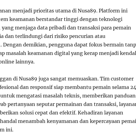
anan menjadi prioritas utama di Nusa89. Platform ini
tem keamanan berstandar tinggi dengan teknologi
h yang menjaga data pribadi dan transaksi para pemain
ia dan terlindungi dari risiko pencurian atau
. Dengan demikian, pengguna dapat fokus bermain tan
ap masalah keamanan digital yang kerap menjadi kenda
online lainnya.
nggan di Nusa89 juga sangat memuaskan. Tim customer
ofesional dan responsif siap membantu pemain selama 2
 untuk mengatasi masalah teknis, memberikan panduan
b pertanyaan seputar permainan dan transaksi, layana
rikan solusi cepat dan efektif. Kehadiran layanan
 handal menambah kenyamanan dan kepercayaan pema
m ini.