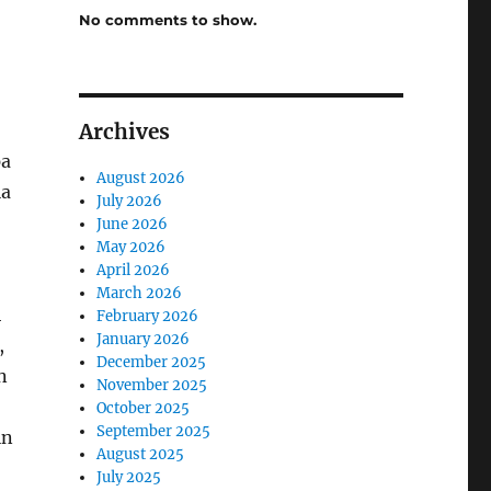
No comments to show.
Archives
pa
August 2026
la
July 2026
June 2026
May 2026
April 2026
March 2026
4
February 2026
January 2026
,
December 2025
n
November 2025
October 2025
September 2025
in
August 2025
July 2025