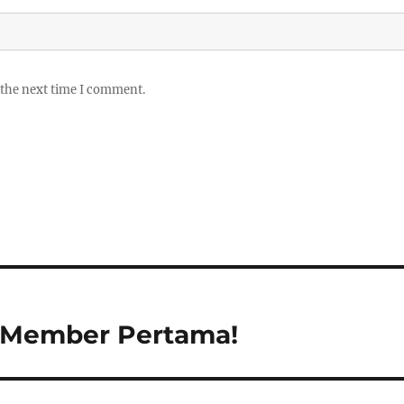
 the next time I comment.
0 Member Pertama!