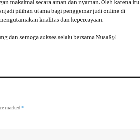
an maksimal secara aman dan nyaman. Oleh karena itu
njadi pilihan utama bagi penggemar judi online di
mengutamakan kualitas dan kepercayaan.
ng dan semoga sukses selalu bersama Nusa89!
 are marked
*