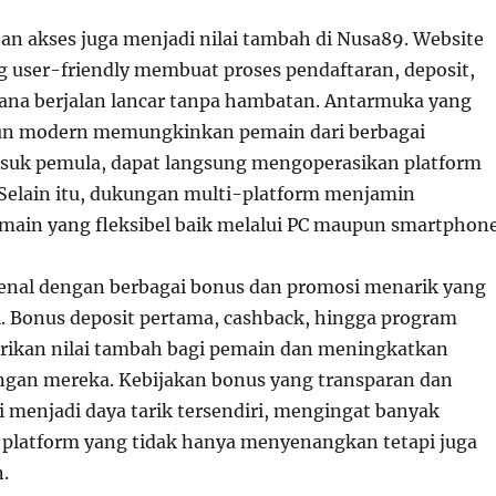
n akses juga menjadi nilai tambah di Nusa89. Website
ng user-friendly membuat proses pendaftaran, deposit,
ana berjalan lancar tanpa hambatan. Antarmuka yang
n modern memungkinkan pemain dari berbagai
suk pemula, dapat langsung mengoperasikan platform
elain itu, dukungan multi-platform menjamin
ain yang fleksibel baik melalui PC maupun smartphone
enal dengan berbagai bonus dan promosi menarik yang
ui. Bonus deposit pertama, cashback, hingga program
rikan nilai tambah bagi pemain dan meningkatkan
gan mereka. Kebijakan bonus yang transparan dan
menjadi daya tarik tersendiri, mengingat banyak
platform yang tidak hanya menyenangkan tetapi juga
.