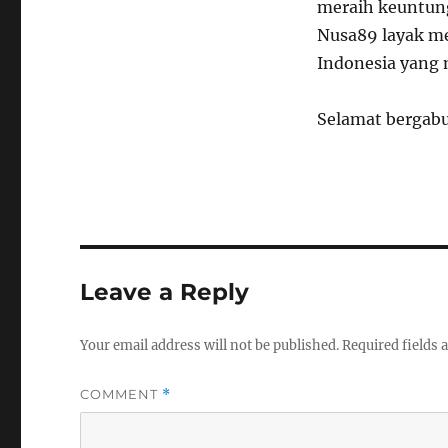
meraih keuntung
Nusa89 layak me
Indonesia yang 
Selamat bergabu
Leave a Reply
Your email address will not be published.
Required fields
COMMENT
*