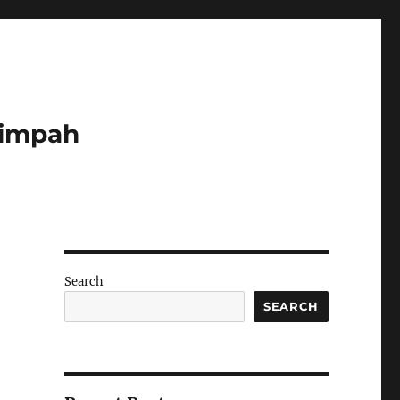
limpah
Search
SEARCH