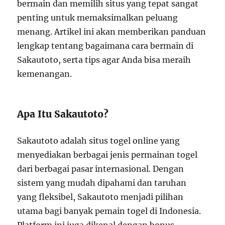
bermain dan memilih situs yang tepat sangat
penting untuk memaksimalkan peluang
menang. Artikel ini akan memberikan panduan
lengkap tentang bagaimana cara bermain di
Sakautoto, serta tips agar Anda bisa meraih
kemenangan.
Apa Itu Sakautoto?
Sakautoto adalah situs togel online yang
menyediakan berbagai jenis permainan togel
dari berbagai pasar internasional. Dengan
sistem yang mudah dipahami dan taruhan
yang fleksibel, Sakautoto menjadi pilihan
utama bagi banyak pemain togel di Indonesia.