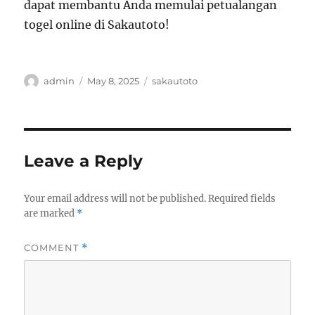
dapat membantu Anda memulai petualangan
togel online di Sakautoto!
Author
Posted
Tags
admin
May 8, 2025
sakautoto
on
Leave a Reply
Your email address will not be published.
Required fields
are marked
*
COMMENT
*