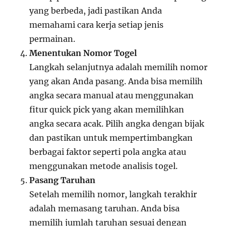
yang berbeda, jadi pastikan Anda
memahami cara kerja setiap jenis
permainan.
Menentukan Nomor Togel
Langkah selanjutnya adalah memilih nomor
yang akan Anda pasang. Anda bisa memilih
angka secara manual atau menggunakan
fitur quick pick yang akan memilihkan
angka secara acak. Pilih angka dengan bijak
dan pastikan untuk mempertimbangkan
berbagai faktor seperti pola angka atau
menggunakan metode analisis togel.
Pasang Taruhan
Setelah memilih nomor, langkah terakhir
adalah memasang taruhan. Anda bisa
memilih jumlah taruhan sesuai dengan