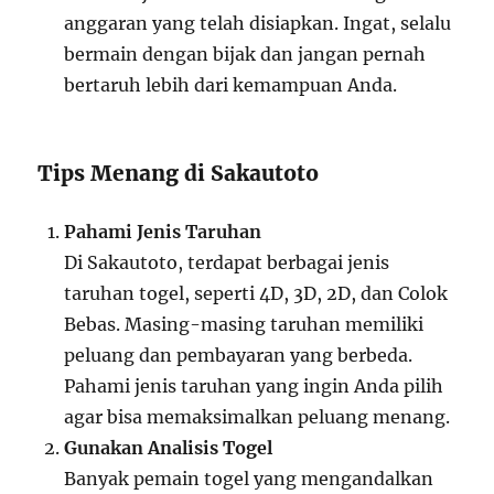
anggaran yang telah disiapkan. Ingat, selalu
bermain dengan bijak dan jangan pernah
bertaruh lebih dari kemampuan Anda.
Tips Menang di Sakautoto
Pahami Jenis Taruhan
Di Sakautoto, terdapat berbagai jenis
taruhan togel, seperti 4D, 3D, 2D, dan Colok
Bebas. Masing-masing taruhan memiliki
peluang dan pembayaran yang berbeda.
Pahami jenis taruhan yang ingin Anda pilih
agar bisa memaksimalkan peluang menang.
Gunakan Analisis Togel
Banyak pemain togel yang mengandalkan