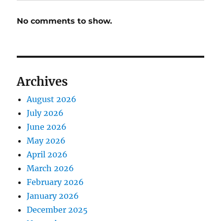
No comments to show.
Archives
August 2026
July 2026
June 2026
May 2026
April 2026
March 2026
February 2026
January 2026
December 2025