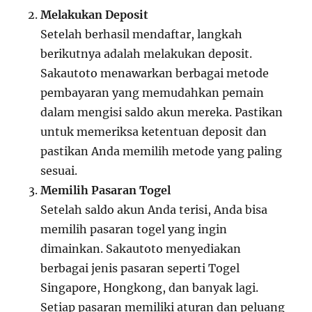
Melakukan Deposit
Setelah berhasil mendaftar, langkah
berikutnya adalah melakukan deposit.
Sakautoto menawarkan berbagai metode
pembayaran yang memudahkan pemain
dalam mengisi saldo akun mereka. Pastikan
untuk memeriksa ketentuan deposit dan
pastikan Anda memilih metode yang paling
sesuai.
Memilih Pasaran Togel
Setelah saldo akun Anda terisi, Anda bisa
memilih pasaran togel yang ingin
dimainkan. Sakautoto menyediakan
berbagai jenis pasaran seperti Togel
Singapore, Hongkong, dan banyak lagi.
Setiap pasaran memiliki aturan dan peluang