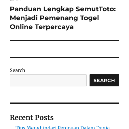
Panduan Lengkap SemutToto:
Next
post:
Menjadi Pemenang Togel
Online Terpercaya
Search
SEARCH
Recent Posts
Tips Menghindari Penipuan Dalam Dunia