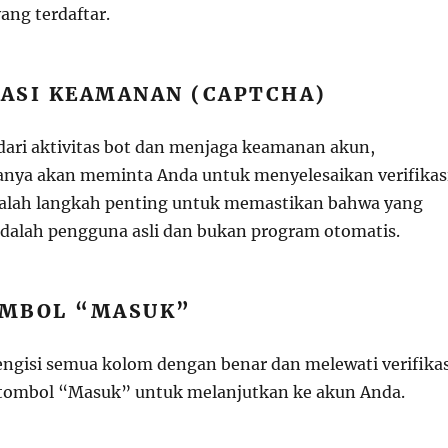
ang terdaftar.
KASI KEAMANAN (CAPTCHA)
ri aktivitas bot dan menjaga keamanan akun,
nya akan meminta Anda untuk menyelesaikan verifikas
dalah langkah penting untuk memastikan bahwa yang
dalah pengguna asli dan bukan program otomatis.
TOMBOL “MASUK”
ngisi semua kolom dengan benar dan melewati verifikas
 tombol “Masuk” untuk melanjutkan ke akun Anda.