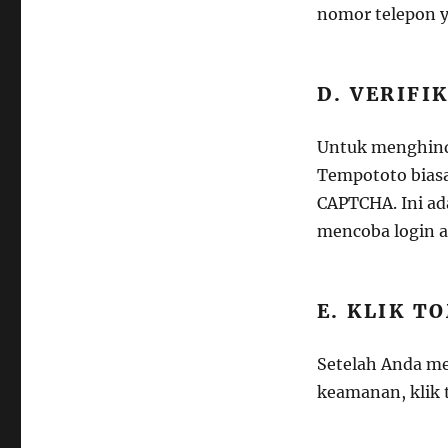
nomor telepon y
D. VERIFI
Untuk menghinda
Tempototo biasa
CAPTCHA. Ini a
mencoba login a
E. KLIK 
Setelah Anda me
keamanan, klik