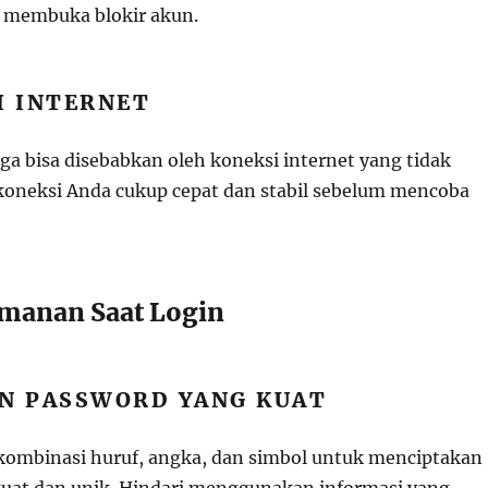
au membuka blokir akun.
I INTERNET
ga bisa disebabkan oleh koneksi internet yang tidak
n koneksi Anda cukup cepat dan stabil sebelum mencoba
amanan Saat Login
AN PASSWORD YANG KUAT
kombinasi huruf, angka, dan simbol untuk menciptakan