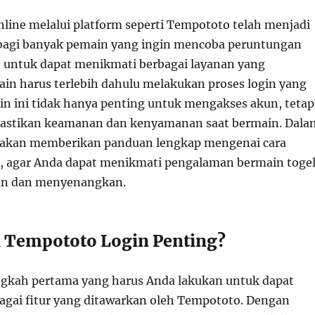
nline melalui platform seperti Tempototo telah menjadi
 bagi banyak pemain yang ingin mencoba peruntungan
 untuk dapat menikmati berbagai layanan yang
ain harus terlebih dahulu melakukan proses login yang
gin ini tidak hanya penting untuk mengakses akun, tetap
astikan keamanan dan kenyamanan saat bermain. Dala
mi akan memberikan panduan lengkap mengenai cara
, agar Anda dapat menikmati pengalaman bermain toge
an dan menyenangkan.
 Tempototo Login Penting?
ngkah pertama yang harus Anda lakukan untuk dapat
gai fitur yang ditawarkan oleh Tempototo. Dengan