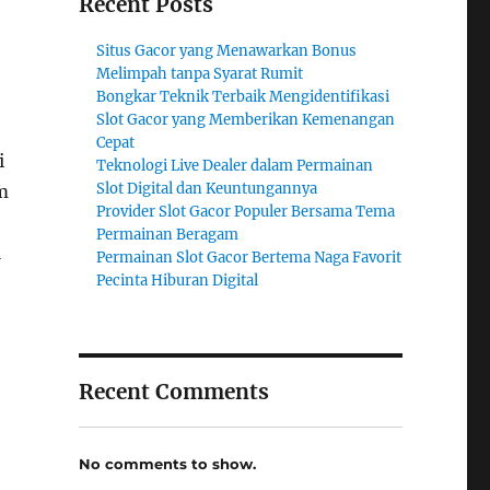
Recent Posts
Situs Gacor yang Menawarkan Bonus
Melimpah tanpa Syarat Rumit
Bongkar Teknik Terbaik Mengidentifikasi
Slot Gacor yang Memberikan Kemenangan
Cepat
i
Teknologi Live Dealer dalam Permainan
Slot Digital dan Keuntungannya
m
Provider Slot Gacor Populer Bersama Tema
Permainan Beragam
l
Permainan Slot Gacor Bertema Naga Favorit
Pecinta Hiburan Digital
Recent Comments
No comments to show.