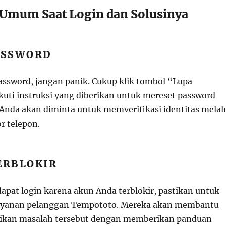
 Umum Saat Login dan Solusinya
PASSWORD
password, jangan panik. Cukup klik tombol “Lupa
kuti instruksi yang diberikan untuk mereset password
 Anda akan diminta untuk memverifikasi identitas melal
r telepon.
ERBLOKIR
dapat login karena akun Anda terblokir, pastikan untuk
yanan pelanggan Tempototo. Mereka akan membantu
ikan masalah tersebut dengan memberikan panduan