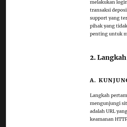
melakukan login
transaksi depos
support yang te
pihak yang tida
penting untuk m
2. Langka
A. KUNJUN
Langkah pertam
mengunjungi si
adalah URL yang
keamanan HTTPS 