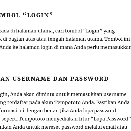
OMBOL “LOGIN”
rada di halaman utama, cari tombol “Login” yang
ak di bagian atas atau tengah halaman utama. Tombol ini
nda ke halaman login di mana Anda perlu memasukka
KAN USERNAME DAN PASSWORD
ogin, Anda akan diminta untuk memasukkan username
ng terdaftar pada akun Tempototo Anda. Pastikan Anda
rmasi ini dengan benar. Jika Anda lupa password,
 seperti Tempototo menyediakan fitur “Lupa Password”
kan Anda untuk mereset password melalui email atau