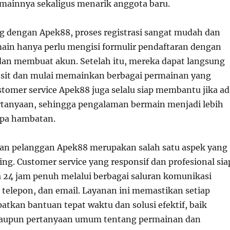
pemainnya sekaligus menarik anggota baru.
 dengan Apek88, proses registrasi sangat mudah dan
main hanya perlu mengisi formulir pendaftaran dengan
 dan membuat akun. Setelah itu, mereka dapat langsung
sit dan mulai memainkan berbagai permainan yang
stomer service Apek88 juga selalu siap membantu jika ad
rtanyaan, sehingga pengalaman bermain menjadi lebih
pa hambatan.
an pelanggan Apek88 merupakan salah satu aspek yang
ing. Customer service yang responsif dan profesional sia
 24 jam penuh melalui berbagai saluran komunikasi
t, telepon, dan email. Layanan ini memastikan setiap
tkan bantuan tepat waktu dan solusi efektif, baik
 maupun pertanyaan umum tentang permainan dan