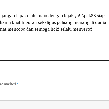
 jangan lupa selalu main dengan bijak ya! Apek88 siap
a kamu buat hiburan sekaligus peluang menang di dunia
lamat mencoba dan semoga hoki selalu menyertai!
 are marked
*