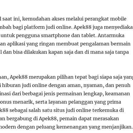
l saat ini, kemudahan akses melalui perangkat mobile
ambah bagi platform judi online. Apek88 juga menyediak
 untuk pengguna smartphone dan tablet. Antarmuka
dan aplikasi yang ringan membuat pengalaman bermain
l dan bisa dilakukan kapan saja dan di mana saja tanpa
han, Apek88 merupakan pilihan tepat bagi siapa saja yan
 hiburan judi online dengan aman, nyaman, dan penuh
nasi dari berbagai jenis permainan lengkap, keamanan
bonus menarik, serta layanan pelanggan yang prima
8 sebagai salah satu situs judi online terkemuka di
an bergabung di Apek88, pemain dapat merasakan
i modern dengan peluang kemenangan yang menjanjikan.