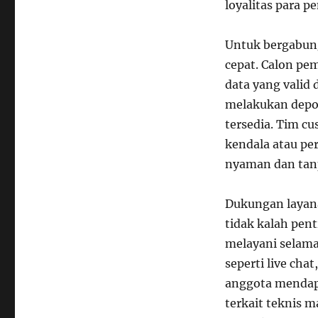
loyalitas para 
Untuk bergabung
cepat. Calon pe
data yang valid
melakukan depo
tersedia. Tim cu
kendala atau pe
nyaman dan tan
Dukungan layan
tidak kalah pent
melayani selama
seperti live cha
anggota mendapa
terkait teknis