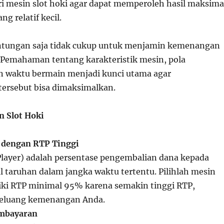
i mesin slot hoki agar dapat memperoleh hasil maksima
g relatif kecil.
tungan saja tidak cukup untuk menjamin kemenangan
. Pemahaman tentang karakteristik mesin, pola
n waktu bermain menjadi kunci utama agar
ersebut bisa dimaksimalkan.
n Slot Hoki
t dengan RTP Tinggi
Player) adalah persentase pengembalian dana kepada
l taruhan dalam jangka waktu tertentu. Pilihlah mesin
iki RTP minimal 95% karena semakin tinggi RTP,
peluang kemenangan Anda.
mbayaran