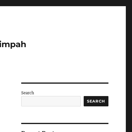
limpah
Search
SEARCH