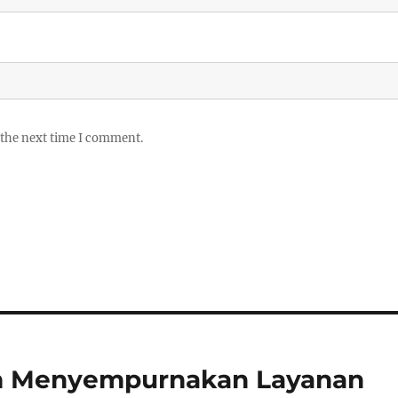
 the next time I comment.
am Menyempurnakan Layanan