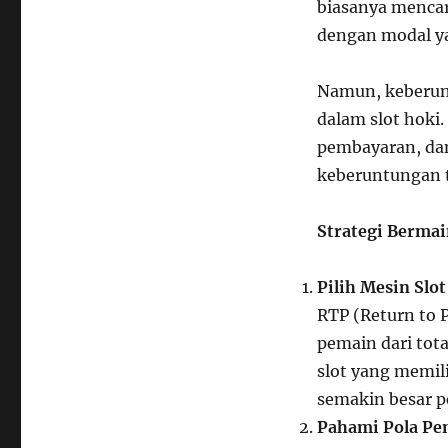
biasanya mencar
dengan modal yan
Namun, keberun
dalam slot hoki
pembayaran, da
keberuntungan t
Strategi Bermai
Pilih Mesin Slo
RTP (Return to 
pemain dari tota
slot yang memil
semakin besar 
Pahami Pola Pe