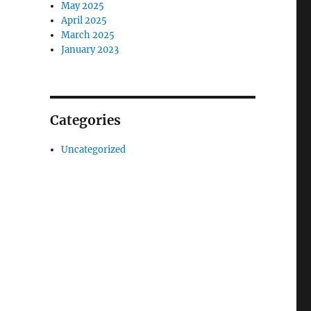
May 2025
April 2025
March 2025
January 2023
Categories
Uncategorized