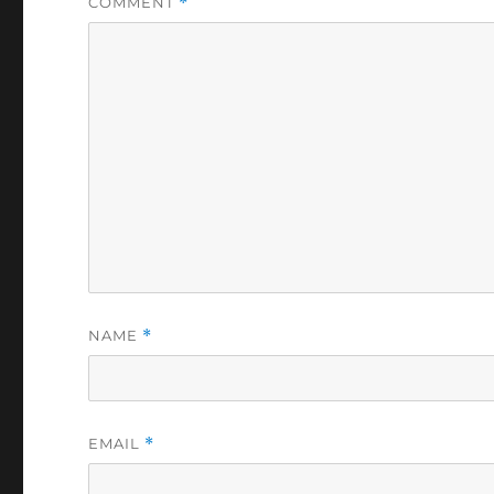
COMMENT
*
NAME
*
EMAIL
*