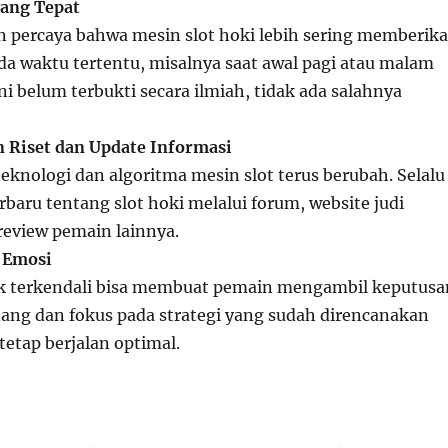
yang Tepat
 percaya bahwa mesin slot hoki lebih sering memberik
 waktu tertentu, misalnya saat awal pagi atau malam
ni belum terbukti secara ilmiah, tidak ada salahnya
 Riset dan Update Informasi
knologi dan algoritma mesin slot terus berubah. Selalu
erbaru tentang slot hoki melalui forum, website judi
review pemain lainnya.
 Emosi
ak terkendali bisa membuat pemain mengambil keputusa
nang dan fokus pada strategi yang sudah direncanakan
etap berjalan optimal.