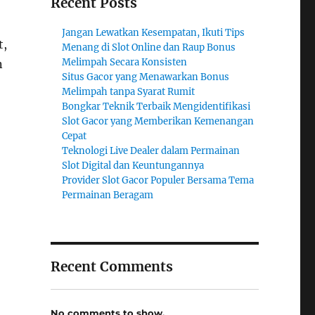
Recent Posts
Jangan Lewatkan Kesempatan, Ikuti Tips
t,
Menang di Slot Online dan Raup Bonus
Melimpah Secara Konsisten
n
Situs Gacor yang Menawarkan Bonus
Melimpah tanpa Syarat Rumit
Bongkar Teknik Terbaik Mengidentifikasi
Slot Gacor yang Memberikan Kemenangan
Cepat
Teknologi Live Dealer dalam Permainan
Slot Digital dan Keuntungannya
Provider Slot Gacor Populer Bersama Tema
Permainan Beragam
Recent Comments
No comments to show.