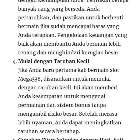
dengan kemampuan Anda. Tentukan berapa
banyak uang yang bersedia Anda
pertaruhkan, dan pastikan untuk berhenti
bermain jika sudah mencapai batas yang
Anda tetapkan. Pengelolaan keuangan yang
baik akan membantu Anda bermain lebih
tenang dan menghindari kerugian besar.
Mulai dengan Taruhan Kecil
Jika Anda baru pertama kali bermain slot
Mega338, disarankan untuk memulai
dengan taruhan kecil. Ini akan memberi
Anda kesempatan untuk mengenal
permainan dan sistem bonus tanpa
mengambil risiko besar. Setelah merasa
lebih nyaman, Anda dapat meningkatkan
taruhan secara bertahap.