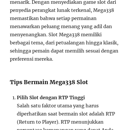
menarik. Dengan menyediakan game slot dari
penyedia perangkat lunak terkenal, Mega338
memastikan bahwa setiap permainan
menawarkan peluang menang yang adil dan
menyenangkan. Slot Mega338 memiliki
berbagai tema, dari petualangan hingga klasik,
sehingga pemain dapat memilih sesuai dengan
preferensi mereka.
Tips Bermain Mega338 Slot
Pilih Slot dengan RTP Tinggi
Salah satu faktor utama yang harus
diperhatikan saat bermain slot adalah RTP
(Return to Player). RTP menunjukkan