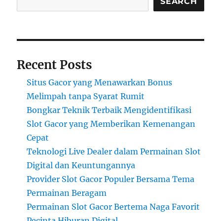
SEARCH
Recent Posts
Situs Gacor yang Menawarkan Bonus
Melimpah tanpa Syarat Rumit
Bongkar Teknik Terbaik Mengidentifikasi
Slot Gacor yang Memberikan Kemenangan
Cepat
Teknologi Live Dealer dalam Permainan Slot
Digital dan Keuntungannya
Provider Slot Gacor Populer Bersama Tema
Permainan Beragam
Permainan Slot Gacor Bertema Naga Favorit
Pecinta Hiburan Digital