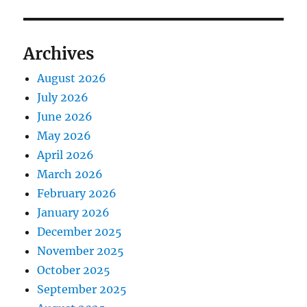
Archives
August 2026
July 2026
June 2026
May 2026
April 2026
March 2026
February 2026
January 2026
December 2025
November 2025
October 2025
September 2025