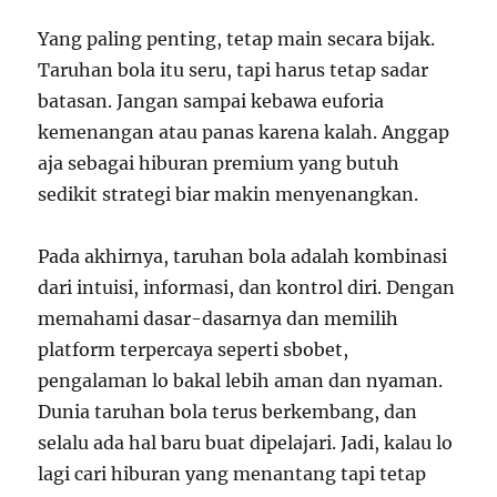
Yang paling penting, tetap main secara bijak.
Taruhan bola itu seru, tapi harus tetap sadar
batasan. Jangan sampai kebawa euforia
kemenangan atau panas karena kalah. Anggap
aja sebagai hiburan premium yang butuh
sedikit strategi biar makin menyenangkan.
Pada akhirnya, taruhan bola adalah kombinasi
dari intuisi, informasi, dan kontrol diri. Dengan
memahami dasar-dasarnya dan memilih
platform terpercaya seperti sbobet,
pengalaman lo bakal lebih aman dan nyaman.
Dunia taruhan bola terus berkembang, dan
selalu ada hal baru buat dipelajari. Jadi, kalau lo
lagi cari hiburan yang menantang tapi tetap