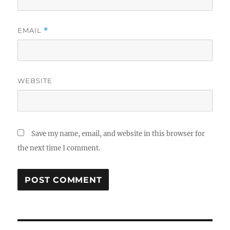
EMAIL
*
WEBSITE
Save my name, email, and website in this browser for
the next time I comment.