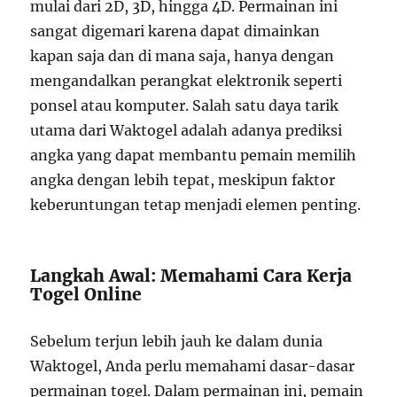
mulai dari 2D, 3D, hingga 4D. Permainan ini
sangat digemari karena dapat dimainkan
kapan saja dan di mana saja, hanya dengan
mengandalkan perangkat elektronik seperti
ponsel atau komputer. Salah satu daya tarik
utama dari Waktogel adalah adanya prediksi
angka yang dapat membantu pemain memilih
angka dengan lebih tepat, meskipun faktor
keberuntungan tetap menjadi elemen penting.
Langkah Awal: Memahami Cara Kerja
Togel Online
Sebelum terjun lebih jauh ke dalam dunia
Waktogel, Anda perlu memahami dasar-dasar
permainan togel. Dalam permainan ini, pemain