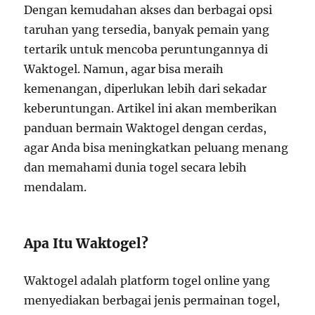
Dengan kemudahan akses dan berbagai opsi
taruhan yang tersedia, banyak pemain yang
tertarik untuk mencoba peruntungannya di
Waktogel. Namun, agar bisa meraih
kemenangan, diperlukan lebih dari sekadar
keberuntungan. Artikel ini akan memberikan
panduan bermain Waktogel dengan cerdas,
agar Anda bisa meningkatkan peluang menang
dan memahami dunia togel secara lebih
mendalam.
Apa Itu Waktogel?
Waktogel adalah platform togel online yang
menyediakan berbagai jenis permainan togel,