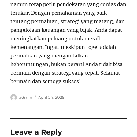
namun tetap perlu pendekatan yang cerdas dan
terukur. Dengan pemahaman yang baik
tentang permainan, strategi yang matang, dan
pengelolaan keuangan yang bijak, Anda dapat
meningkatkan peluang untuk meraih
kemenangan. Ingat, meskipun togel adalah
permainan yang mengandalkan
keberuntungan, bukan berarti Anda tidak bisa
bermain dengan strategi yang tepat. Selamat
bermain dan semoga sukses!
Author
Posted
admin
April 24, 2025
on
Leave a Reply