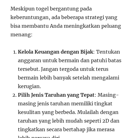
Meskipun togel bergantung pada
keberuntungan, ada beberapa strategi yang
bisa membantu Anda meningkatkan peluang
menang:
Kelola Keuangan dengan Bijak
: Tentukan
anggaran untuk bermain dan patuhi batas
tersebut. Jangan tergoda untuk terus
bermain lebih banyak setelah mengalami
kerugian.
Pilih Jenis Taruhan yang Tepat
: Masing-
masing jenis taruhan memiliki tingkat
kesulitan yang berbeda. Mulailah dengan
taruhan yang lebih mudah seperti 2D dan
tingkatkan secara bertahap jika merasa