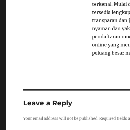
terkenal. Mulai
tersedia lengka
transparan dan
nyaman dan yaki
pendaftaran muda
online yang me
peluang besar me
Leave a Reply
Your email address will not be published.
Required fields