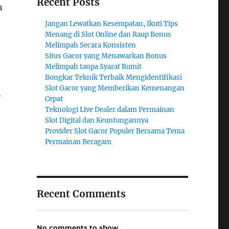
Recent Posts
h
Jangan Lewatkan Kesempatan, Ikuti Tips
Menang di Slot Online dan Raup Bonus
Melimpah Secara Konsisten
Situs Gacor yang Menawarkan Bonus
Melimpah tanpa Syarat Rumit
Bongkar Teknik Terbaik Mengidentifikasi
Slot Gacor yang Memberikan Kemenangan
n
Cepat
Teknologi Live Dealer dalam Permainan
Slot Digital dan Keuntungannya
Provider Slot Gacor Populer Bersama Tema
Permainan Beragam
Recent Comments
No comments to show.