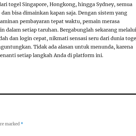
 dari togel Singapore, Hongkong, hingga Sydney, semua
p dan bisa dimainkan kapan saja. Dengan sistem yang
 jaminan pembayaran tepat waktu, pemain merasa
n dalam setiap taruhan. Bergabunglah sekarang melalu
h dan login cepat, nikmati sensasi seru dari dunia toge
nguntungkan. Tidak ada alasan untuk menunda, karena
nanti setiap langkah Anda di platform ini.
 are marked
*