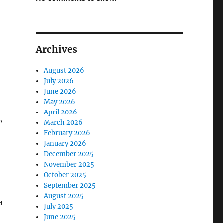
Archives
August 2026
July 2026
June 2026
May 2026
April 2026
,
March 2026
February 2026
January 2026
December 2025
November 2025
October 2025
September 2025
August 2025
a
July 2025
June 2025