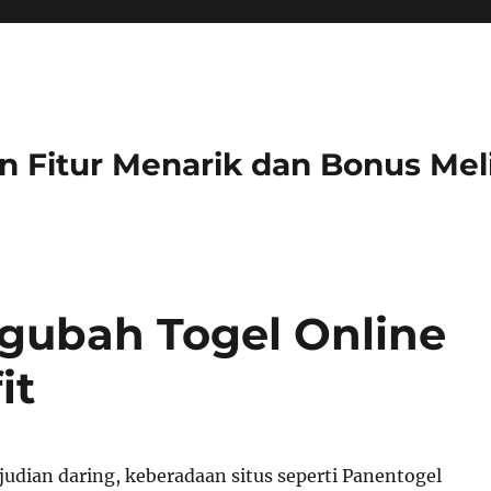
an Fitur Menarik dan Bonus Me
ngubah Togel Online
it
judian daring, keberadaan situs seperti Panentogel