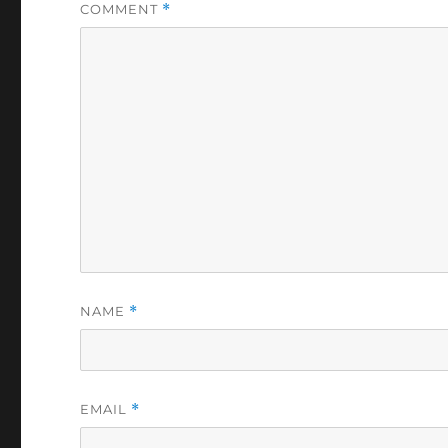
COMMENT
*
NAME
*
EMAIL
*