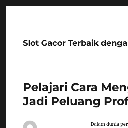
Slot Gacor Terbaik deng
Pelajari Cara Me
Jadi Peluang Prof
Dalam dunia per