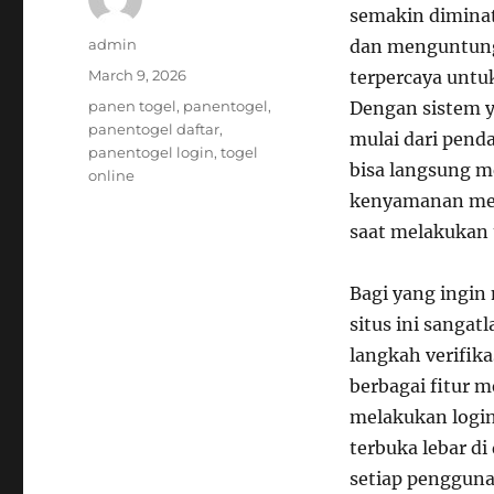
semakin dimina
Author
admin
dan menguntungk
Posted
March 9, 2026
terpercaya untu
on
Tags
panen togel
,
panentogel
,
Dengan sistem y
panentogel daftar
,
mulai dari pend
panentogel login
,
togel
bisa langsung 
online
kenyamanan men
saat melakukan 
Bagi yang ingin
situs ini sangat
langkah verifik
berbagai fitur m
melakukan login
terbuka lebar d
setiap penggun