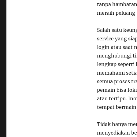
tanpa hambatan. 
meraih peluang b
Salah satu keun
service yang si
login atau saat
menghubungi tim
lengkap seperti
memahami setiap
semua proses tr
pemain bisa fok
atau tertipu. In
tempat bermain 
Tidak hanya men
menyediakan ber