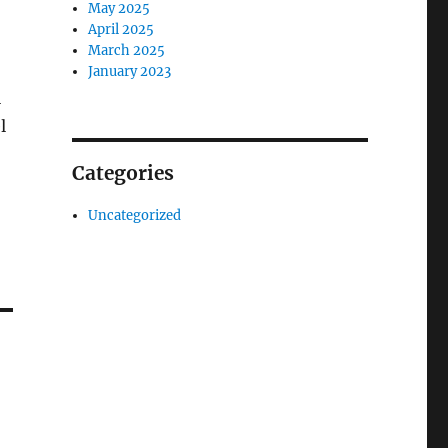
May 2025
April 2025
March 2025
January 2023
i
l
Categories
Uncategorized