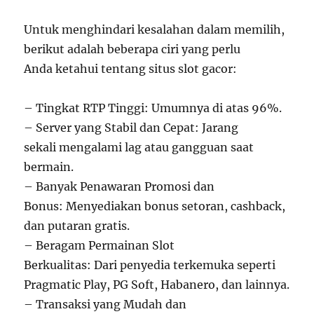
Untuk menghindari kesalahan dalam memilih,
berikut adalah beberapa ciri yang perlu
Anda ketahui tentang situs slot gacor:
– Tingkat RTP Tinggi: Umumnya di atas 96%.
– Server yang Stabil dan Cepat: Jarang
sekali mengalami lag atau gangguan saat
bermain.
– Banyak Penawaran Promosi dan
Bonus: Menyediakan bonus setoran, cashback,
dan putaran gratis.
– Beragam Permainan Slot
Berkualitas: Dari penyedia terkemuka seperti
Pragmatic Play, PG Soft, Habanero, dan lainnya.
– Transaksi yang Mudah dan