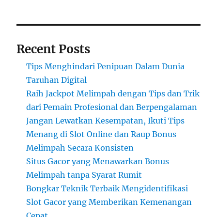
Recent Posts
Tips Menghindari Penipuan Dalam Dunia
Taruhan Digital
Raih Jackpot Melimpah dengan Tips dan Trik
dari Pemain Profesional dan Berpengalaman
Jangan Lewatkan Kesempatan, Ikuti Tips
Menang di Slot Online dan Raup Bonus
Melimpah Secara Konsisten
Situs Gacor yang Menawarkan Bonus
Melimpah tanpa Syarat Rumit
Bongkar Teknik Terbaik Mengidentifikasi
Slot Gacor yang Memberikan Kemenangan
Cepat