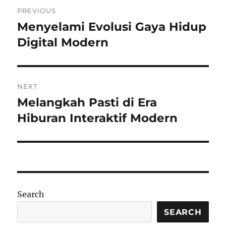
Post
PREVIOUS
navigation
Menyelami Evolusi Gaya Hidup
Previous
post:
Digital Modern
NEXT
Melangkah Pasti di Era
Next
post:
Hiburan Interaktif Modern
Search
SEARCH