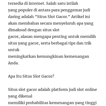
tersedia di internet. Salah satu istilah
yang populer di antara para penggemar judi
daring adalah “Situs Slot Gacor.” Artikel ini
akan membahas secara menyeluruh apa yang
dimaksud dengan situs slot
gacor, alasan mengapa penting untuk memilih
situs yang gacor, serta berbagai tips dan trik
untuk
meningkatkan kemungkinan kemenangan
Anda.
Apa Itu Situs Slot Gacor?
Situs slot gacor adalah platform judi slot online
yang dikenal
memiliki probabilitas kemenangan yang tinggi