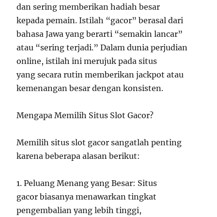
dan sering memberikan hadiah besar
kepada pemain. Istilah “gacor” berasal dari
bahasa Jawa yang berarti “semakin lancar”
atau “sering terjadi.” Dalam dunia perjudian
online, istilah ini merujuk pada situs
yang secara rutin memberikan jackpot atau
kemenangan besar dengan konsisten.
Mengapa Memilih Situs Slot Gacor?
Memilih situs slot gacor sangatlah penting
karena beberapa alasan berikut:
1. Peluang Menang yang Besar: Situs
gacor biasanya menawarkan tingkat
pengembalian yang lebih tinggi,