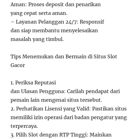
Aman: Proses deposit dan penarikan
yang cepat serta aman.
– Layanan Pelanggan 24/7: Responsif
dan siap membantu menyelesaikan
masalah yang timbul.
Tips Menemukan dan Bermain di Situs Slot
Gacor
1. Periksa Reputasi
dan Ulasan Pengguna: Carilah pendapat dari
pemain lain mengenai situs tersebut.
2. Perhatikan Lisensi yang Valid: Pastikan situs
memiliki izin operasi dari badan pengatur yang
terpercaya.
3. Pilih Slot dengan RTP Tinggi: Mainkan