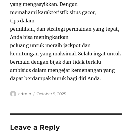
yang mengasyikkan. Dengan
memahami karakteristik situs gacor,
tips dalam
pemilihan, dan strategi permainan yang tepat,
Anda bisa meningkatkan
peluang untuk meraih jackpot dan
keuntungan yang maksimal. Selalu ingat untuk
bermain dengan bijak dan tidak terlalu
ambisius dalam mengejar kemenangan yang
dapat berdampak buruk bagi diri Anda.
Author
Posted
admin
October 9, 2025
on
Leave a Reply