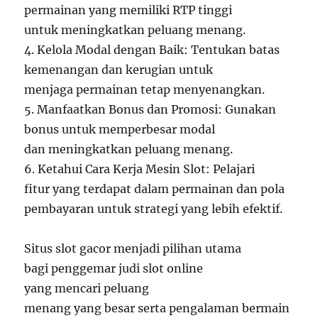
permainan yang memiliki RTP tinggi
untuk meningkatkan peluang menang.
4. Kelola Modal dengan Baik: Tentukan batas
kemenangan dan kerugian untuk
menjaga permainan tetap menyenangkan.
5. Manfaatkan Bonus dan Promosi: Gunakan
bonus untuk memperbesar modal
dan meningkatkan peluang menang.
6. Ketahui Cara Kerja Mesin Slot: Pelajari
fitur yang terdapat dalam permainan dan pola
pembayaran untuk strategi yang lebih efektif.
Situs slot gacor menjadi pilihan utama
bagi penggemar judi slot online
yang mencari peluang
menang yang besar serta pengalaman bermain