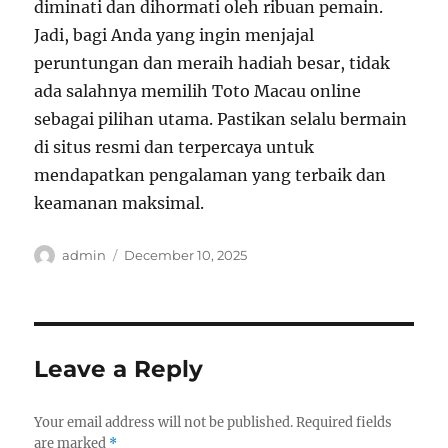
diminati dan dihormati oleh ribuan pemain.
Jadi, bagi Anda yang ingin menjajal
peruntungan dan meraih hadiah besar, tidak
ada salahnya memilih Toto Macau online
sebagai pilihan utama. Pastikan selalu bermain
di situs resmi dan terpercaya untuk
mendapatkan pengalaman yang terbaik dan
keamanan maksimal.
Author
Posted
admin
December 10, 2025
on
Leave a Reply
Your email address will not be published.
Required fields
are marked
*