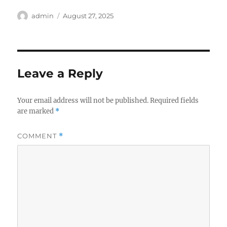
Author
Posted
admin
August 27, 2025
on
Leave a Reply
Your email address will not be published.
Required fields
are marked
*
COMMENT
*