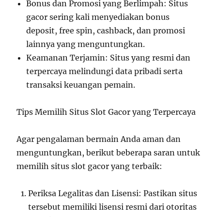
Bonus dan Promosi yang Berlimpah: Situs
gacor sering kali menyediakan bonus
deposit, free spin, cashback, dan promosi
lainnya yang menguntungkan.
Keamanan Terjamin: Situs yang resmi dan
terpercaya melindungi data pribadi serta
transaksi keuangan pemain.
Tips Memilih Situs Slot Gacor yang Terpercaya
Agar pengalaman bermain Anda aman dan
menguntungkan, berikut beberapa saran untuk
memilih situs slot gacor yang terbaik:
Periksa Legalitas dan Lisensi: Pastikan situs
tersebut memiliki lisensi resmi dari otoritas