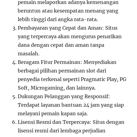
pemain melaporkan adanya kemenangan
beruntun atau kesempatan menang yang
lebih tinggi dari angka rata-rata.
Pembayaran yang Cepat dan Aman: Situs
yang terpercaya akan mengurus penarikan
dana dengan cepat dan aman tanpa
masalah.
Beragam Fitur Permainan: Menyediakan
berbagai pilihan permainan slot dari
penyedia terkenal seperti Pragmatic Play, PG
Soft, Microgaming, dan lainnya.
Dukungan Pelanggan yang Responsif:
Terdapat layanan bantuan 24 jam yang siap
melayani pemain kapan saja.
Lisensi Resmi dan Terpercaya: Situs dengan
lisensi resmi dari lembaga perjudian