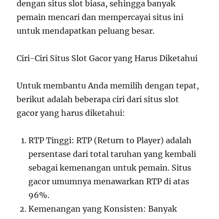
dengan situs slot biasa, sehingga banyak
pemain mencari dan mempercayai situs ini
untuk mendapatkan peluang besar.
Ciri-Ciri Situs Slot Gacor yang Harus Diketahui
Untuk membantu Anda memilih dengan tepat,
berikut adalah beberapa ciri dari situs slot
gacor yang harus diketahui:
RTP Tinggi: RTP (Return to Player) adalah
persentase dari total taruhan yang kembali
sebagai kemenangan untuk pemain. Situs
gacor umumnya menawarkan RTP di atas
96%.
Kemenangan yang Konsisten: Banyak