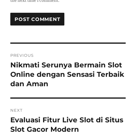
the next time I comment.
Post
PREVIOUS
navigation
Nikmati Serunya Bermain Slot
Previous
post:
Online dengan Sensasi Terbaik
dan Aman
NEXT
Evaluasi Fitur Live Slot di Situs
Next
post:
Slot Gacor Modern