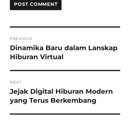
Post
PREVIOUS
navigation
Dinamika Baru dalam Lanskap
Previous
post:
Hiburan Virtual
NEXT
Jejak Digital Hiburan Modern
Next
post:
yang Terus Berkembang