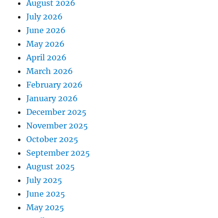
August 2026
July 2026
June 2026
May 2026
April 2026
March 2026
February 2026
January 2026
December 2025
November 2025
October 2025
September 2025
August 2025
July 2025
June 2025
May 2025