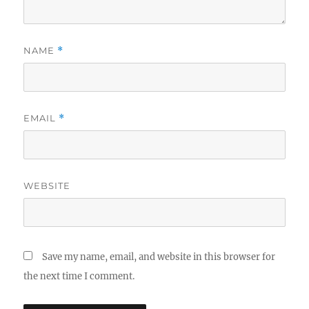
NAME
*
EMAIL
*
WEBSITE
Save my name, email, and website in this browser for
the next time I comment.