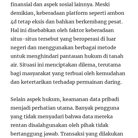
finansial dan aspek sosial lainnya. Meski
demikian, keberadaan platform seperti ambon
4d tetap eksis dan bahkan berkembang pesat.
Hal ini disebabkan oleh faktor keberadaan
situs-situs tersebut yang beroperasi di luar
negeri dan menggunakan berbagai metode
untuk menghindari pantauan hukum di tanah
air. Situasi ini menciptakan dilema, terutama
bagi masyarakat yang terbuai oleh kemudahan
dan ketertarikan terhadap permainan daring.
Selain aspek hukum, keamanan data pribadi
menjadi perhatian utama. Banyak pengguna
yang tidak menyadari bahwa data mereka
rentan disalahgunakan oleh pihak tidak
bertanggung jawab. Transaksi yang dilakukan