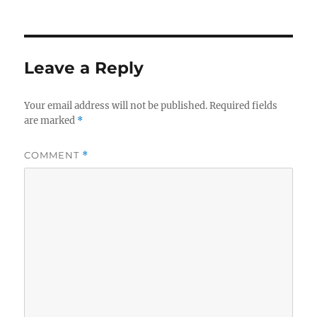
on
Leave a Reply
Your email address will not be published.
Required fields
are marked
*
COMMENT
*