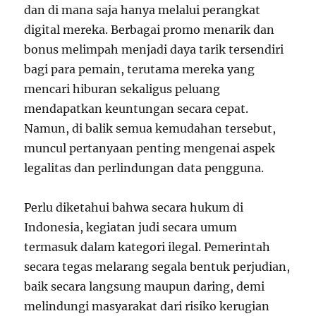
dan di mana saja hanya melalui perangkat
digital mereka. Berbagai promo menarik dan
bonus melimpah menjadi daya tarik tersendiri
bagi para pemain, terutama mereka yang
mencari hiburan sekaligus peluang
mendapatkan keuntungan secara cepat.
Namun, di balik semua kemudahan tersebut,
muncul pertanyaan penting mengenai aspek
legalitas dan perlindungan data pengguna.
Perlu diketahui bahwa secara hukum di
Indonesia, kegiatan judi secara umum
termasuk dalam kategori ilegal. Pemerintah
secara tegas melarang segala bentuk perjudian,
baik secara langsung maupun daring, demi
melindungi masyarakat dari risiko kerugian