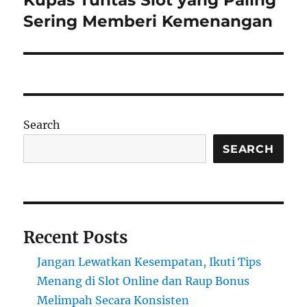
Kupas Tuntas Slot yang Paling
post:
Sering Memberi Kemenangan
Search
SEARCH
Recent Posts
Jangan Lewatkan Kesempatan, Ikuti Tips
Menang di Slot Online dan Raup Bonus
Melimpah Secara Konsisten