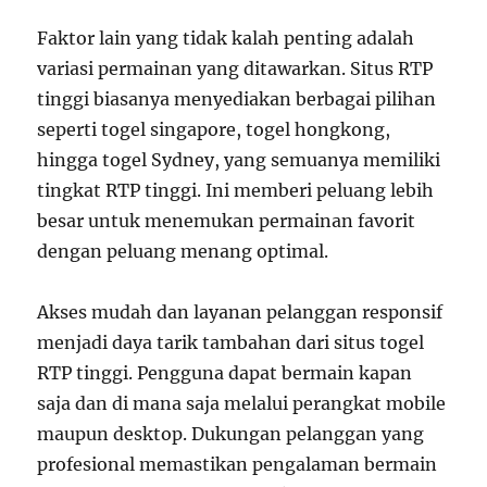
Faktor lain yang tidak kalah penting adalah
variasi permainan yang ditawarkan. Situs RTP
tinggi biasanya menyediakan berbagai pilihan
seperti togel singapore, togel hongkong,
hingga togel Sydney, yang semuanya memiliki
tingkat RTP tinggi. Ini memberi peluang lebih
besar untuk menemukan permainan favorit
dengan peluang menang optimal.
Akses mudah dan layanan pelanggan responsif
menjadi daya tarik tambahan dari situs togel
RTP tinggi. Pengguna dapat bermain kapan
saja dan di mana saja melalui perangkat mobile
maupun desktop. Dukungan pelanggan yang
profesional memastikan pengalaman bermain