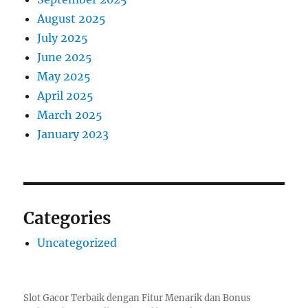
August 2025
July 2025
June 2025
May 2025
April 2025
March 2025
January 2023
Categories
Uncategorized
Slot Gacor Terbaik dengan Fitur Menarik dan Bonus