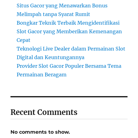
Situs Gacor yang Menawarkan Bonus
Melimpah tanpa Syarat Rumit
Bongkar Teknik Terbaik Mengidentifikasi
Slot Gacor yang Memberikan Kemenangan
Cepat
Teknologi Live Dealer dalam Permainan Slot
Digital dan Keuntungannya
Provider Slot Gacor Populer Bersama Tema
Permainan Beragam
Recent Comments
No comments to show.