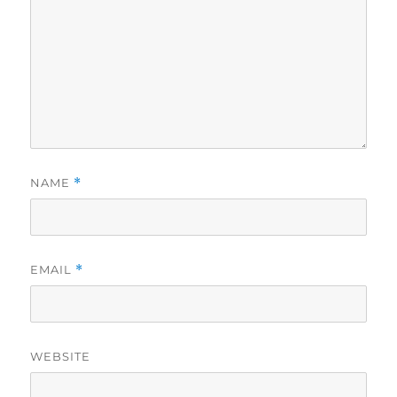
NAME
*
EMAIL
*
WEBSITE