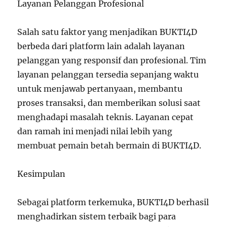
Layanan Pelanggan Profesional
Salah satu faktor yang menjadikan BUKTI4D
berbeda dari platform lain adalah layanan
pelanggan yang responsif dan profesional. Tim
layanan pelanggan tersedia sepanjang waktu
untuk menjawab pertanyaan, membantu
proses transaksi, dan memberikan solusi saat
menghadapi masalah teknis. Layanan cepat
dan ramah ini menjadi nilai lebih yang
membuat pemain betah bermain di BUKTI4D.
Kesimpulan
Sebagai platform terkemuka, BUKTI4D berhasil
menghadirkan sistem terbaik bagi para