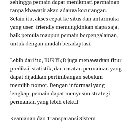
sehingga pemain dapat menikmati permainan
tanpa khawatir akan adanya kecurangan.
Selain itu, akses cepat ke situs dan antarmuka
yang user-friendly memungkinkan siapa saja,
baik pemula maupun pemain berpengalaman,
untuk dengan mudah beradaptasi.
Lebih dari itu, BUKTI4D juga menawarkan fitur
prediksi, statistik, dan catatan permainan yang
dapat dijadikan pertimbangan sebelum
memilih nomor. Dengan informasi yang
lengkap, pemain dapat menyusun strategi
permainan yang lebih efektif.
Keamanan dan Transparansi Sistem