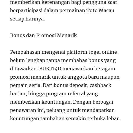
memberikan ketenangan bagi pengguna saat
berpartisipasi dalam permainan Toto Macau
setiap harinya.
Bonus dan Promosi Menarik
Pembahasan mengenai platform togel online
belum lengkap tanpa membahas bonus yang
ditawarkan. BUKTI4D menawarkan beragam
promosi menarik untuk anggota baru maupun
pemain setia. Dari bonus deposit, cashback
harian, hingga program referral yang
memberikan keuntungan. Dengan berbagai
penawaran ini, peluang untuk mendapatkan
keuntungan tambahan semakin terbuka lebar.