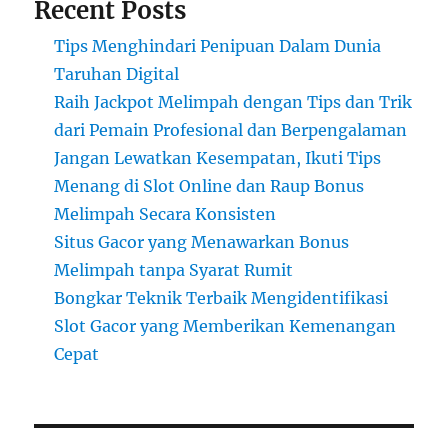
Recent Posts
Tips Menghindari Penipuan Dalam Dunia
Taruhan Digital
Raih Jackpot Melimpah dengan Tips dan Trik
dari Pemain Profesional dan Berpengalaman
Jangan Lewatkan Kesempatan, Ikuti Tips
Menang di Slot Online dan Raup Bonus
Melimpah Secara Konsisten
Situs Gacor yang Menawarkan Bonus
Melimpah tanpa Syarat Rumit
Bongkar Teknik Terbaik Mengidentifikasi
Slot Gacor yang Memberikan Kemenangan
Cepat