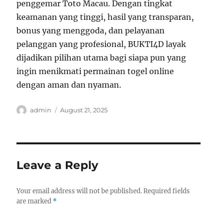
penggemar Toto Macau. Dengan tingkat
keamanan yang tinggi, hasil yang transparan,
bonus yang menggoda, dan pelayanan
pelanggan yang profesional, BUKTI4D layak
dijadikan pilihan utama bagi siapa pun yang
ingin menikmati permainan togel online
dengan aman dan nyaman.
Author
Posted
admin
August 21, 2025
on
Leave a Reply
Your email address will not be published.
Required fields
are marked
*