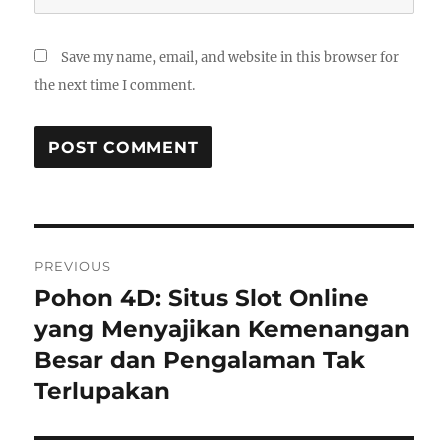
Save my name, email, and website in this browser for
the next time I comment.
Post
PREVIOUS
navigation
Pohon 4D: Situs Slot Online
Previous
post:
yang Menyajikan Kemenangan
Besar dan Pengalaman Tak
Terlupakan