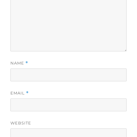
NAME
*
EMAIL
*
WEBSITE