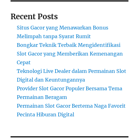
Recent Posts
Situs Gacor yang Menawarkan Bonus
Melimpah tanpa Syarat Rumit
Bongkar Teknik Terbaik Mengidentifikasi
Slot Gacor yang Memberikan Kemenangan
Cepat
Teknologi Live Dealer dalam Permainan Slot
Digital dan Keuntungannya
Provider Slot Gacor Populer Bersama Tema
Permainan Beragam
Permainan Slot Gacor Bertema Naga Favorit
Pecinta Hiburan Digital