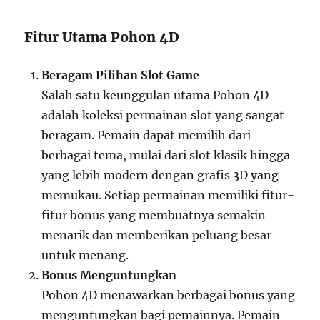
Fitur Utama Pohon 4D
Beragam Pilihan Slot Game
Salah satu keunggulan utama Pohon 4D
adalah koleksi permainan slot yang sangat
beragam. Pemain dapat memilih dari
berbagai tema, mulai dari slot klasik hingga
yang lebih modern dengan grafis 3D yang
memukau. Setiap permainan memiliki fitur-
fitur bonus yang membuatnya semakin
menarik dan memberikan peluang besar
untuk menang.
Bonus Menguntungkan
Pohon 4D menawarkan berbagai bonus yang
menguntungkan bagi pemainnya. Pemain