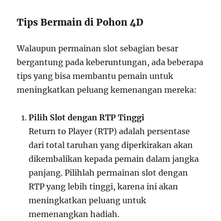
Tips Bermain di Pohon 4D
Walaupun permainan slot sebagian besar
bergantung pada keberuntungan, ada beberapa
tips yang bisa membantu pemain untuk
meningkatkan peluang kemenangan mereka:
Pilih Slot dengan RTP Tinggi
Return to Player (RTP) adalah persentase
dari total taruhan yang diperkirakan akan
dikembalikan kepada pemain dalam jangka
panjang. Pilihlah permainan slot dengan
RTP yang lebih tinggi, karena ini akan
meningkatkan peluang untuk
memenangkan hadiah.