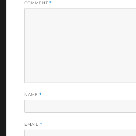
COMMENT
*
NAME
*
EMAIL
*