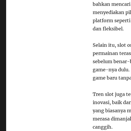
bahkan mencari 
menyediakan pil
platform seper
dan fleksibel.
Selain itu, slo
permainan teras
sebelum benar-b
game-nya dulu. 
game baru tanpa
Tren slot juga 
inovasi, baik d
yang biasanya m
merasa dimanjak
canggih.