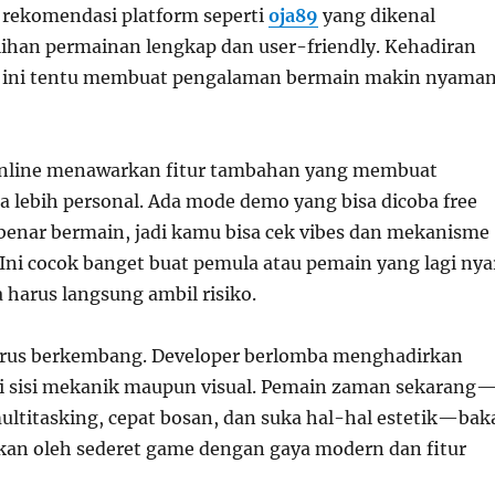
rekomendasi platform seperti
oja89
yang dikenal
ihan permainan lengkap dan user-friendly. Kehadiran
ti ini tentu membuat pengalaman bermain makin nyama
t online menawarkan fitur tambahan yang membuat
a lebih personal. Ada mode demo yang bisa dicoba free
enar bermain, jadi kamu bisa cek vibes dan mekanisme
Ini cocok banget buat pemula atau pemain yang lagi nya
 harus langsung ambil risiko.
terus berkembang. Developer berlomba menghadirkan
ari sisi mekanik maupun visual. Pemain zaman sekarang
ultitasking, cepat bosan, dan suka hal-hal estetik—bak
an oleh sederet game dengan gaya modern dan fitur