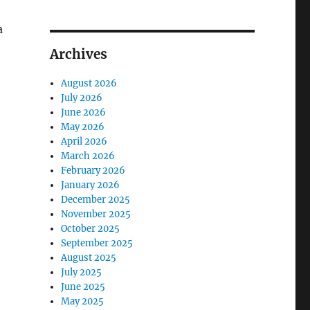
a
Archives
August 2026
July 2026
June 2026
May 2026
April 2026
March 2026
February 2026
January 2026
December 2025
November 2025
October 2025
September 2025
August 2025
July 2025
June 2025
May 2025