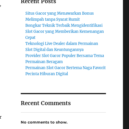
Recent Posts
,
Situs Gacor yang Menawarkan Bonus
Melimpah tanpa Syarat Rumit
Bongkar Teknik Terbaik Mengidentifikasi
Slot Gacor yang Memberikan Kemenangan
Cepat
Teknologi Live Dealer dalam Permainan
Slot Digital dan Keuntungannya
Provider Slot Gacor Populer Bersama Tema
Permainan Beragam
Permainan Slot Gacor Bertema Naga Favorit
Pecinta Hiburan Digital
Recent Comments
r
No comments to show.