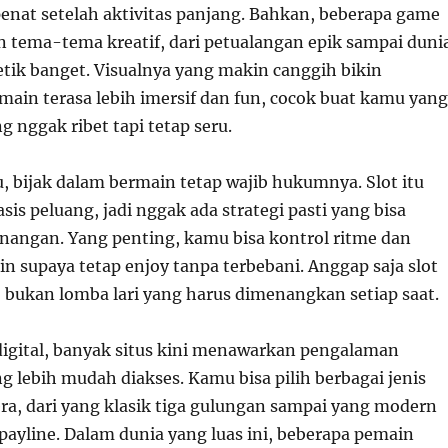
enat setelah aktivitas panjang. Bahkan, beberapa game
 tema-tema kreatif, dari petualangan epik sampai duni
etik banget. Visualnya yang makin canggih bikin
ain terasa lebih imersif dan fun, cocok buat kamu yang
g nggak ribet tapi tetap seru.
, bijak dalam bermain tetap wajib hukumnya. Slot itu
is peluang, jadi nggak ada strategi pasti yang bisa
angan. Yang penting, kamu bisa kontrol ritme dan
n supaya tetap enjoy tanpa terbebani. Anggap saja slot
, bukan lomba lari yang harus dimenangkan setiap saat.
 digital, banyak situs kini menawarkan pengalaman
g lebih mudah diakses. Kamu bisa pilih berbagai jenis
era, dari yang klasik tiga gulungan sampai yang modern
payline. Dalam dunia yang luas ini, beberapa pemain