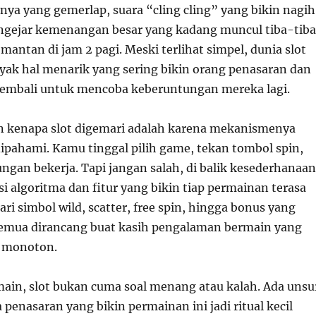
nya yang gemerlap, suara “cling cling” yang bikin nagih
ngejar kemenangan besar yang kadang muncul tiba-tiba
 mantan di jam 2 pagi. Meski terlihat simpel, dunia slot
k hal menarik yang sering bikin orang penasaran dan
kembali untuk mencoba keberuntungan mereka lagi.
an kenapa slot digemari adalah karena mekanismenya
pahami. Kamu tinggal pilih game, tekan tombol spin,
ngan bekerja. Tapi jangan salah, di balik kesederhanaan
i algoritma dan fitur yang bikin tiap permainan terasa
ari simbol wild, scatter, free spin, hingga bonus yang
mua dirancang buat kasih pengalaman bermain yang
k monoton.
ain, slot bukan cuma soal menang atau kalah. Ada unsu
 penasaran yang bikin permainan ini jadi ritual kecil