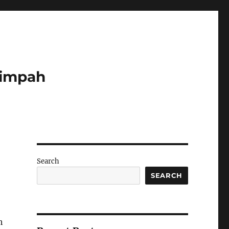
limpah
Search
SEARCH
h