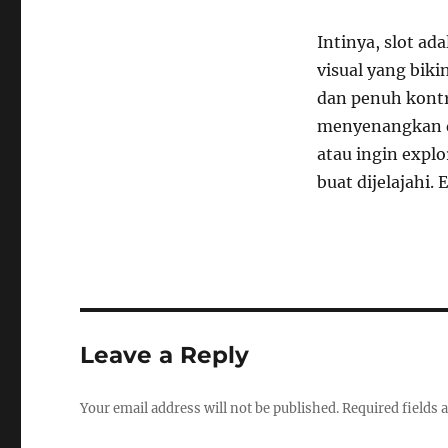
Intinya, slot ad
visual yang bik
dan penuh kontro
menyenangkan di
atau ingin expl
buat dijelajahi. 
Leave a Reply
Your email address will not be published.
Required fields