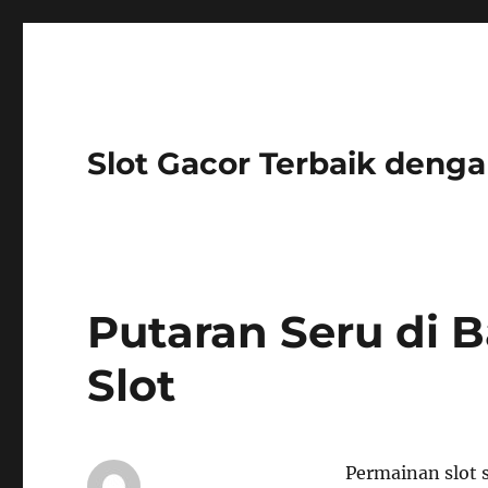
Slot Gacor Terbaik deng
Putaran Seru di 
Slot
Permainan slot 