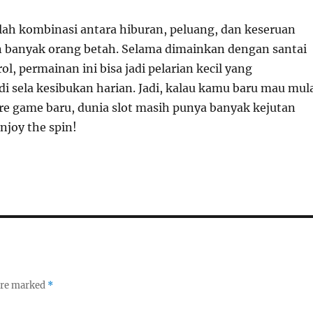
alah kombinasi antara hiburan, peluang, dan keseruan
in banyak orang betah. Selama dimainkan dengan santai
l, permainan ini bisa jadi pelarian kecil yang
 sela kesibukan harian. Jadi, kalau kamu baru mau mul
ore game baru, dunia slot masih punya banyak kejutan
Enjoy the spin!
 are marked
*