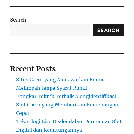
Search
SEARCH
Recent Posts
Situs Gacor yang Menawarkan Bonus
Melimpah tanpa Syarat Rumit
Bongkar Teknik Terbaik Mengidentifikasi
Slot Gacor yang Memberikan Kemenangan
Cepat
Teknologi Live Dealer dalam Permainan Slot
Digital dan Keuntungannya