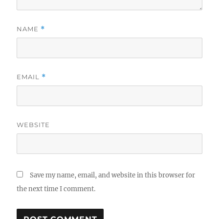
NAME
*
EMAIL
*
WEBSITE
Save my name, email, and website in this browser for
the next time I comment.