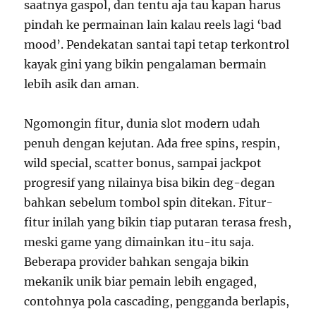
saatnya gaspol, dan tentu aja tau kapan harus
pindah ke permainan lain kalau reels lagi ‘bad
mood’. Pendekatan santai tapi tetap terkontrol
kayak gini yang bikin pengalaman bermain
lebih asik dan aman.
Ngomongin fitur, dunia slot modern udah
penuh dengan kejutan. Ada free spins, respin,
wild special, scatter bonus, sampai jackpot
progresif yang nilainya bisa bikin deg-degan
bahkan sebelum tombol spin ditekan. Fitur-
fitur inilah yang bikin tiap putaran terasa fresh,
meski game yang dimainkan itu-itu saja.
Beberapa provider bahkan sengaja bikin
mekanik unik biar pemain lebih engaged,
contohnya pola cascading, pengganda berlapis,