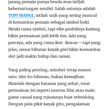
jarang pemain punya benda atau istilah
keberuntungan sendiri. Salah satunya adalah
TOPI WANGI
, istilah unik yang sering muncul
di komunitas pemain sebagai simbol hoki.
Meski cuma simbol, tapi vibe positifnya kadang
bikin permainan jadi lebih fun. Ada yang
percaya, ada yang cuma ikut-ikutan—tapi yang
jelas, unsur hiburan kayak gini bikin komunitas
slot jadi makin hidup dan ramai.
Yang paling penting, mindset tetap nomor
satu. Slot itu hiburan, bukan kewajiban.
Mainlah dengan batasan yang sehat, treat
permainan ini seperti nonton film atau main
game casual yang tujuannya buat refreshing.
Dengan pola pikir kayak gitu, pengalaman