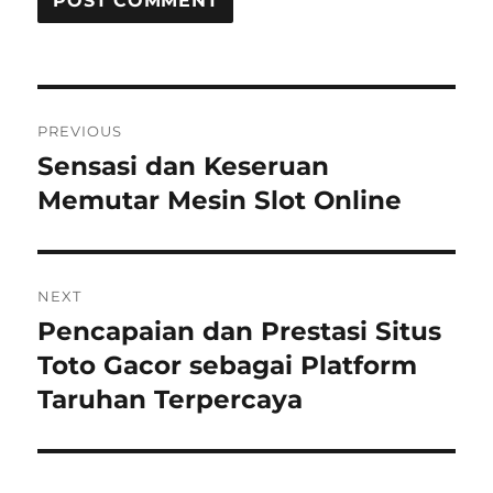
Post
PREVIOUS
navigation
Sensasi dan Keseruan
Previous
post:
Memutar Mesin Slot Online
NEXT
Pencapaian dan Prestasi Situs
Next
post:
Toto Gacor sebagai Platform
Taruhan Terpercaya