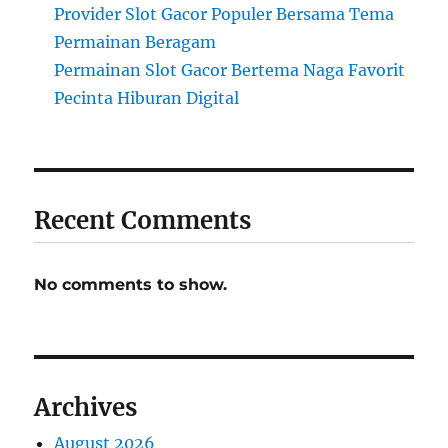
Provider Slot Gacor Populer Bersama Tema
Permainan Beragam
Permainan Slot Gacor Bertema Naga Favorit
Pecinta Hiburan Digital
Recent Comments
No comments to show.
Archives
August 2026