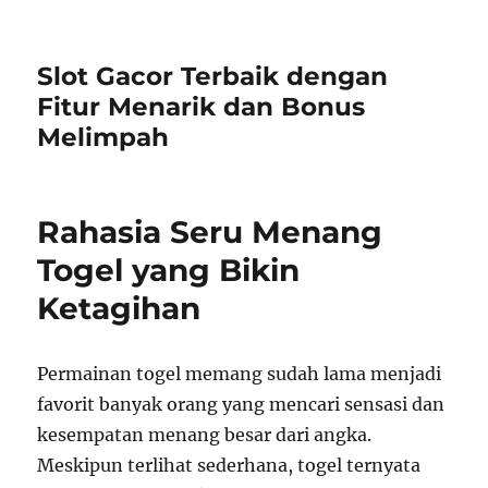
Slot Gacor Terbaik dengan
Fitur Menarik dan Bonus
Melimpah
Rahasia Seru Menang
Togel yang Bikin
Ketagihan
Permainan togel memang sudah lama menjadi
favorit banyak orang yang mencari sensasi dan
kesempatan menang besar dari angka.
Meskipun terlihat sederhana, togel ternyata