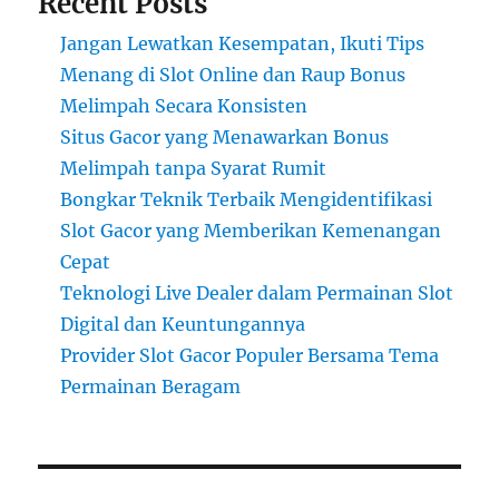
Recent Posts
Jangan Lewatkan Kesempatan, Ikuti Tips
Menang di Slot Online dan Raup Bonus
Melimpah Secara Konsisten
Situs Gacor yang Menawarkan Bonus
Melimpah tanpa Syarat Rumit
Bongkar Teknik Terbaik Mengidentifikasi
Slot Gacor yang Memberikan Kemenangan
Cepat
Teknologi Live Dealer dalam Permainan Slot
Digital dan Keuntungannya
Provider Slot Gacor Populer Bersama Tema
Permainan Beragam