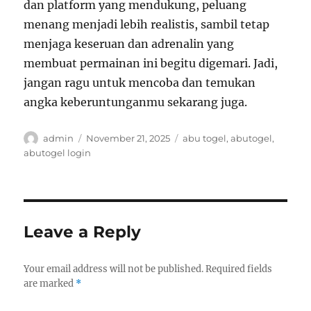
dan platform yang mendukung, peluang
menang menjadi lebih realistis, sambil tetap
menjaga keseruan dan adrenalin yang
membuat permainan ini begitu digemari. Jadi,
jangan ragu untuk mencoba dan temukan
angka keberuntunganmu sekarang juga.
Author
Posted
Tags
admin
November 21, 2025
abu togel
,
abutogel
,
on
abutogel login
Leave a Reply
Your email address will not be published.
Required fields
are marked
*