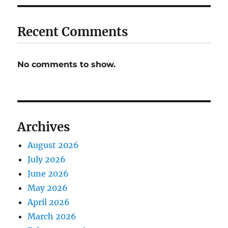
Recent Comments
No comments to show.
Archives
August 2026
July 2026
June 2026
May 2026
April 2026
March 2026