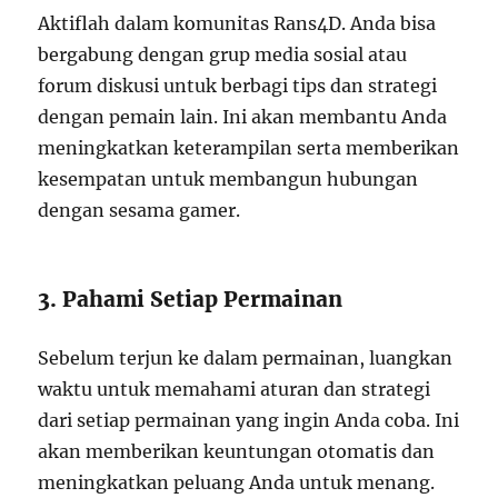
Aktiflah dalam komunitas Rans4D. Anda bisa
bergabung dengan grup media sosial atau
forum diskusi untuk berbagi tips dan strategi
dengan pemain lain. Ini akan membantu Anda
meningkatkan keterampilan serta memberikan
kesempatan untuk membangun hubungan
dengan sesama gamer.
3. Pahami Setiap Permainan
Sebelum terjun ke dalam permainan, luangkan
waktu untuk memahami aturan dan strategi
dari setiap permainan yang ingin Anda coba. Ini
akan memberikan keuntungan otomatis dan
meningkatkan peluang Anda untuk menang.