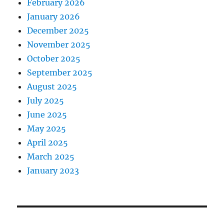
February 2026
January 2026
December 2025
November 2025
October 2025
September 2025
August 2025
July 2025
June 2025
May 2025
April 2025
March 2025
January 2023