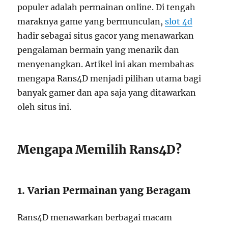
populer adalah permainan online. Di tengah
maraknya game yang bermunculan,
slot 4d
hadir sebagai situs gacor yang menawarkan
pengalaman bermain yang menarik dan
menyenangkan. Artikel ini akan membahas
mengapa Rans4D menjadi pilihan utama bagi
banyak gamer dan apa saja yang ditawarkan
oleh situs ini.
Mengapa Memilih Rans4D?
1. Varian Permainan yang Beragam
Rans4D menawarkan berbagai macam