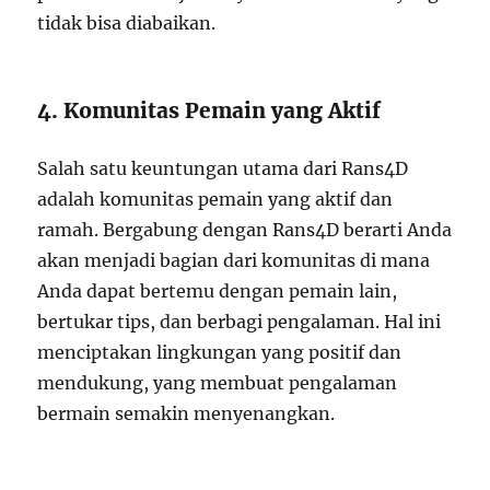
tidak bisa diabaikan.
4. Komunitas Pemain yang Aktif
Salah satu keuntungan utama dari Rans4D
adalah komunitas pemain yang aktif dan
ramah. Bergabung dengan Rans4D berarti Anda
akan menjadi bagian dari komunitas di mana
Anda dapat bertemu dengan pemain lain,
bertukar tips, dan berbagi pengalaman. Hal ini
menciptakan lingkungan yang positif dan
mendukung, yang membuat pengalaman
bermain semakin menyenangkan.