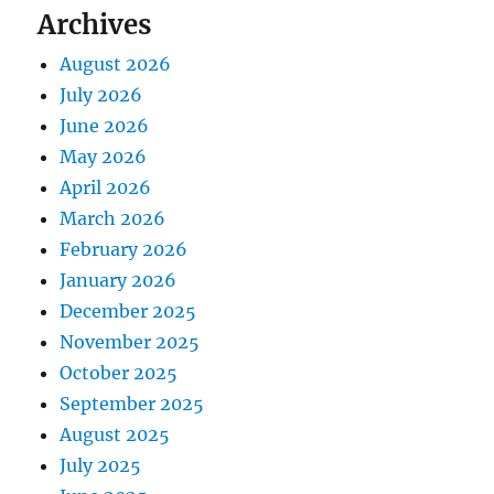
Archives
August 2026
July 2026
June 2026
May 2026
April 2026
March 2026
February 2026
January 2026
December 2025
November 2025
October 2025
September 2025
August 2025
July 2025