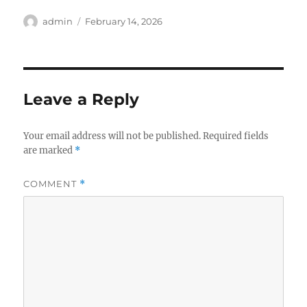
Author
Posted
admin
February 14, 2026
on
Leave a Reply
Your email address will not be published.
Required fields
are marked
*
COMMENT
*