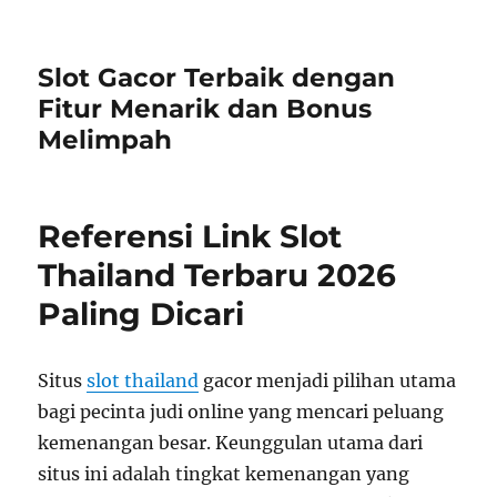
Slot Gacor Terbaik dengan
Fitur Menarik dan Bonus
Melimpah
Referensi Link Slot
Thailand Terbaru 2026
Paling Dicari
Situs
slot thailand
gacor menjadi pilihan utama
bagi pecinta judi online yang mencari peluang
kemenangan besar. Keunggulan utama dari
situs ini adalah tingkat kemenangan yang