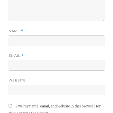
NAME
*
EMAIL
*
WEBSITE
Save my name, email, and website in this browser for