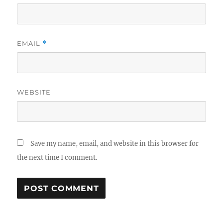
EMAIL
*
WEBSITE
Save my name, email, and website in this browser for
the next time I comment.