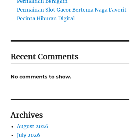
Permainan Beragam
Permainan Slot Gacor Bertema Naga Favorit
Pecinta Hiburan Digital
Recent Comments
No comments to show.
Archives
August 2026
July 2026