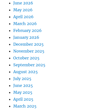
June 2026
May 2026
April 2026
March 2026
February 2026
January 2026
December 2025
November 2025
October 2025
September 2025
August 2025
July 2025
June 2025
May 2025
April 2025
March 2025