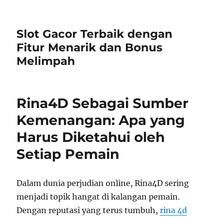
Slot Gacor Terbaik dengan
Fitur Menarik dan Bonus
Melimpah
Rina4D Sebagai Sumber
Kemenangan: Apa yang
Harus Diketahui oleh
Setiap Pemain
Dalam dunia perjudian online, Rina4D sering
menjadi topik hangat di kalangan pemain.
Dengan reputasi yang terus tumbuh,
rina 4d