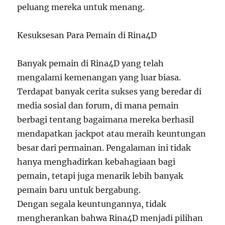
peluang mereka untuk menang.
Kesuksesan Para Pemain di Rina4D
Banyak pemain di Rina4D yang telah
mengalami kemenangan yang luar biasa.
Terdapat banyak cerita sukses yang beredar di
media sosial dan forum, di mana pemain
berbagi tentang bagaimana mereka berhasil
mendapatkan jackpot atau meraih keuntungan
besar dari permainan. Pengalaman ini tidak
hanya menghadirkan kebahagiaan bagi
pemain, tetapi juga menarik lebih banyak
pemain baru untuk bergabung.
Dengan segala keuntungannya, tidak
mengherankan bahwa Rina4D menjadi pilihan