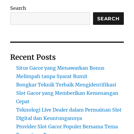
Search
SEARCH
Recent Posts
Situs Gacor yang Menawarkan Bonus
Melimpah tanpa Syarat Rumit
Bongkar Teknik Terbaik Mengidentifikasi
Slot Gacor yang Memberikan Kemenangan
Cepat
Teknologi Live Dealer dalam Permainan Slot
Digital dan Keuntungannya
Provider Slot Gacor Populer Bersama Tema