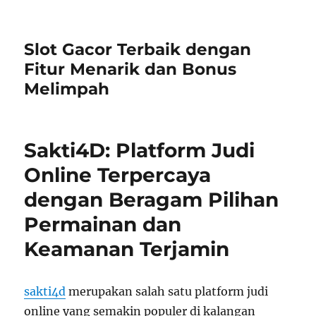
Slot Gacor Terbaik dengan
Fitur Menarik dan Bonus
Melimpah
Sakti4D: Platform Judi
Online Terpercaya
dengan Beragam Pilihan
Permainan dan
Keamanan Terjamin
sakti4d
merupakan salah satu platform judi
online yang semakin populer di kalangan