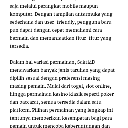
saja melalui perangkat mobile maupun
komputer. Dengan tampilan antarmuka yang
sederhana dan user-friendly, pengguna baru
pun dapat dengan cepat memahami cara
bermain dan memanfaatkan fitur-fitur yang
tersedia.
Dalam hal variasi permainan, Sakti4D
menawarkan banyak jenis taruhan yang dapat
dipilih sesuai dengan preferensi masing-
masing pemain. Mulai dari togel, slot online,
hingga permainan kasino klasik seperti poker
dan baccarat, semua tersedia dalam satu
platform. Pilihan permainan yang lengkap ini
tentunya memberikan kesempatan bagi para
pemain untuk mencoba keberuntungan dan