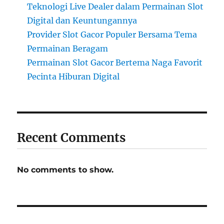
Teknologi Live Dealer dalam Permainan Slot
Digital dan Keuntungannya
Provider Slot Gacor Populer Bersama Tema
Permainan Beragam
Permainan Slot Gacor Bertema Naga Favorit
Pecinta Hiburan Digital
Recent Comments
No comments to show.