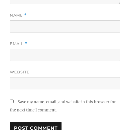
NAME
*
EMAIL
*
WEBSITE
Save my name, email, and website in this browser for
the next time I comment.