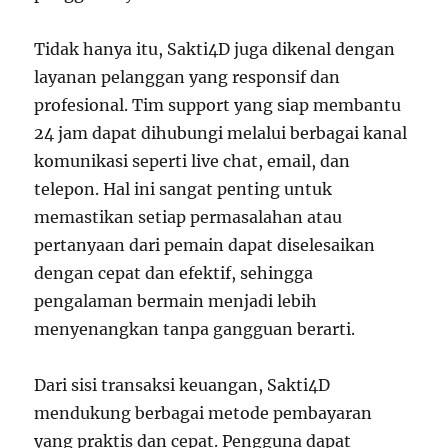
Tidak hanya itu, Sakti4D juga dikenal dengan
layanan pelanggan yang responsif dan
profesional. Tim support yang siap membantu
24 jam dapat dihubungi melalui berbagai kanal
komunikasi seperti live chat, email, dan
telepon. Hal ini sangat penting untuk
memastikan setiap permasalahan atau
pertanyaan dari pemain dapat diselesaikan
dengan cepat dan efektif, sehingga
pengalaman bermain menjadi lebih
menyenangkan tanpa gangguan berarti.
Dari sisi transaksi keuangan, Sakti4D
mendukung berbagai metode pembayaran
yang praktis dan cepat. Pengguna dapat