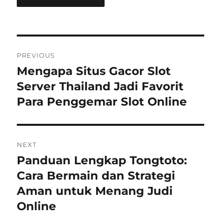
Post
PREVIOUS
navigation
Mengapa Situs Gacor Slot
Previous
post:
Server Thailand Jadi Favorit
Para Penggemar Slot Online
NEXT
Panduan Lengkap Tongtoto:
Next
post:
Cara Bermain dan Strategi
Aman untuk Menang Judi
Online