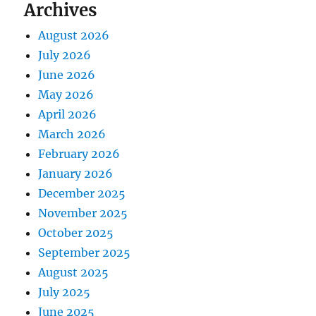
Archives
August 2026
July 2026
June 2026
May 2026
April 2026
March 2026
February 2026
January 2026
December 2025
November 2025
October 2025
September 2025
August 2025
July 2025
June 2025