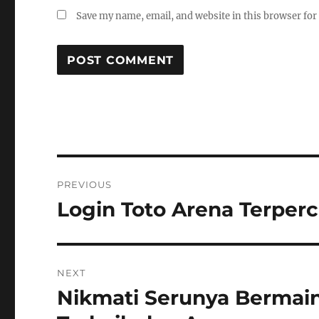
Save my name, email, and website in this browser for
Post
PREVIOUS
navigation
Login Toto Arena Terper
Previous
post:
NEXT
Nikmati Serunya Bermain
Next
post: