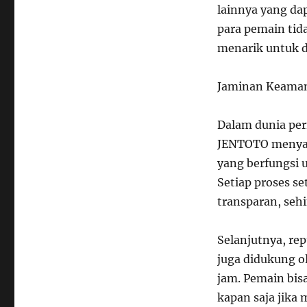
lainnya yang d
para pemain tid
menarik untuk d
Jaminan Keaman
Dalam dunia per
JENTOTO menyada
yang berfungsi 
Setiap proses s
transparan, se
Selanjutnya, re
juga didukung o
jam. Pemain bi
kapan saja jika