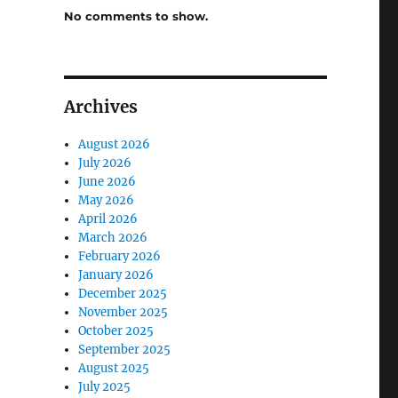
No comments to show.
Archives
August 2026
July 2026
June 2026
May 2026
April 2026
March 2026
February 2026
January 2026
December 2025
November 2025
October 2025
September 2025
August 2025
July 2025