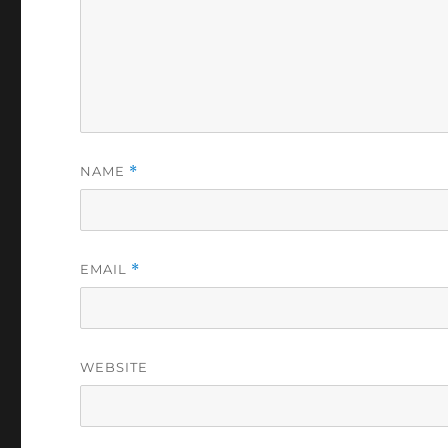
NAME
*
EMAIL
*
WEBSITE