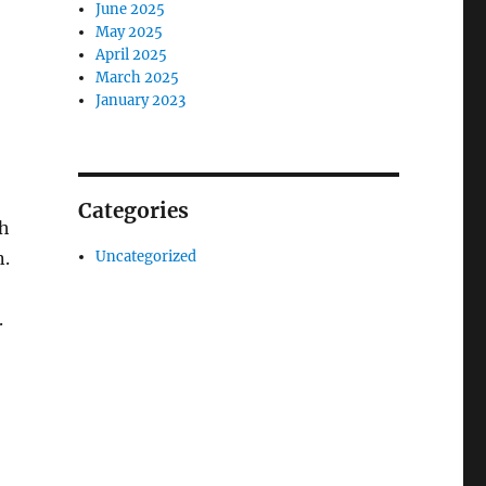
June 2025
May 2025
April 2025
March 2025
January 2023
Categories
ih
Uncategorized
n.
.