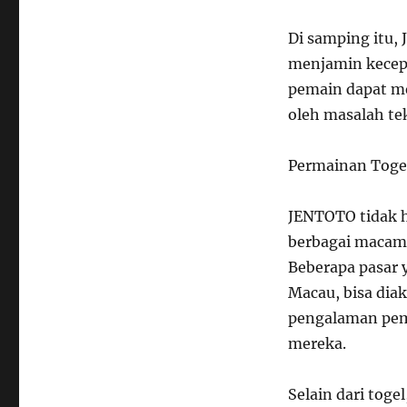
Di samping itu,
menjamin kecepa
pemain dapat m
oleh masalah te
Permainan Togel
JENTOTO tidak h
berbagai macam 
Beberapa pasar 
Macau, bisa di
pengalaman pema
mereka.
Selain dari toge