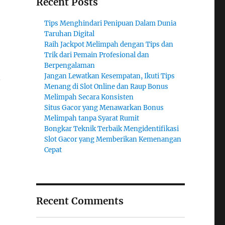
Recent Posts
Tips Menghindari Penipuan Dalam Dunia
Taruhan Digital
Raih Jackpot Melimpah dengan Tips dan
Trik dari Pemain Profesional dan
Berpengalaman
Jangan Lewatkan Kesempatan, Ikuti Tips
.
Menang di Slot Online dan Raup Bonus
Melimpah Secara Konsisten
Situs Gacor yang Menawarkan Bonus
Melimpah tanpa Syarat Rumit
Bongkar Teknik Terbaik Mengidentifikasi
Slot Gacor yang Memberikan Kemenangan
Cepat
Recent Comments